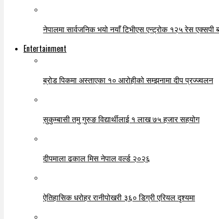
नेपालमा सार्वजनिक भयो नयाँ टिभीएस एन्ट्रोक १२५ रेस एक्सपी ब्ल
Entertainment
ब्रोड पिकमा अस्ताएका १० आरोहीको सम्झनामा दीप प्रज्ज्वलन
सुकुम्बासी तमु गुरुङ विद्यार्थीलाई १ लाख ७५ हजार सहयोग
दीपमाला ढकाल मिस नेपाल वर्ल्ड २०२६
ऐतिहासिक धरोहर रानीपोखरी ३६० डिग्री एरियल दृश्यमा