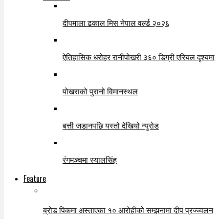
दीपमाला ढकाल मिस नेपाल वर्ल्ड २०२६
ऐतिहासिक धरोहर रानीपोखरी ३६० डिग्री एरियल दृश्यमा
पोखराको पुरानो विमानस्थल
बत्ती जडानपछि यस्तो देखियो न्युरोड
रंगमञ्चमा स्यालसिंह
Feature
ब्रोड पिकमा अस्ताएका १० आरोहीको सम्झनामा दीप प्रज्ज्वलन