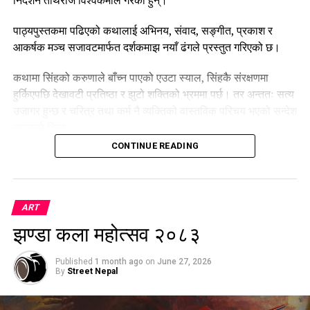
पाठ्यपुस्तकमा पढिएको कथालाई अभिनय, संवाद, सङ्गीत, प्रकाश र
आकर्षक मञ्च सजावटमार्फत दर्शकमाझ नयाँ ढंगले प्रस्तुत गरिएको छ।
कथामा सिंहको करुणाले बाँच्न पाएको एउटा स्याल, सिंहकै संरक्षणमा
हुर्किएपछि देखावटी प्रतिष्ठा र झुटो शक्तिको भ्रममा पर्छ। तर अन्ततः सत्य
उजागर हुन्छ र चरित्र तथा कर्म नै व्यक्तिको वास्तविक परिचय भएको सन्देश
नाटकले दिन्छ।
CONTINUE READING
नाटकमा सोनम तामाङ, सविन थामी, विशाल शाही, सेर्मो तामाङ, सुस्मिता
गुरुङ, प्रकाश कार्की र स्काई राईले अभिनय गरेका छन्।
‘स्यालसिंह’
असार २३ गतेसम्म बुधबार बाहेक हरेक साँझ ५:३० बजे कुञ्ज
ART
थिएटरमा मञ्चन हुनेछ। साथै, प्रत्येक शनिबार दिउँसो १:३० बजे अतिरिक्त
झण्डा कला महोत्सव २०८३
शो पनि सञ्चालन हुने आयोजकले जनाएको छ।
Published
1 month ago
on
June 27, 2026
By
Street Nepal