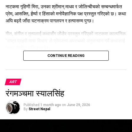
नाटकमा गृहिणी मिरा, उनका श्रीमान् माधव र जोलिन्बीचको सम्बन्धमार्फत
प्रेम, आसक्ति, ईर्ष्या र हिंसाको मनोवैज्ञानिक पक्ष प्रस्तुत गरिएको छ। कथा
अघि बढ्दै जाँदा घटनाक्रम पागलपन र हत्यासम्म पुग्छ।
गीत, संगीत र नृत्यलाई कथासँग जोडेर प्रस्तुत गरिएको नाटकमा काल्पनिक
‘राष्ट्र प्रहरी माया विभाग’ ले प्रेमजन्य अपराधको अनुसन्धान गर्दै कथालाई
फरक शैलीमा अघि बढाउँछ।
CONTINUE READING
ऋषभ र बुद्धि पोखरेलको लेखन रहेको नाटकको निर्देशन ऋषभले गरेका
हुन्। नाटकमा मिरा खड्का, अनोज पाण्डे, तार्रा, निशान खत्री, ऋषिकेश
बस्याल, जीवन गौतम, निशान्त महत र तुफान थापाको अभिनय रहेको छ।
ART
रंगमञ्चमा स्यालसिंह
Published
1 month ago
on
June 29, 2026
By
Street Nepal