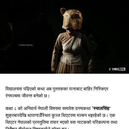
विद्यालयमा पढिएको कथा अब पुस्तकका पानाबाट बाहिर निस्किएर
रंगमञ्चमा जीवन्त बनेको छ।
कक्षा ८ को अनिवार्य नेपाली विषयमा समावेश दन्त्यकथा
‘स्यालसिंह’
शुक्रबारदेखि थापागाउँस्थित कुञ्ज थिएटरमा मञ्चन भइरहेको छ। एक
थिएटर नेपालको प्रस्तुतिमा तयार भएको यस नाटकको परिकल्पना तथा
निर्देशन तीर्थराज विश्वकर्माले गरेका हुन्।