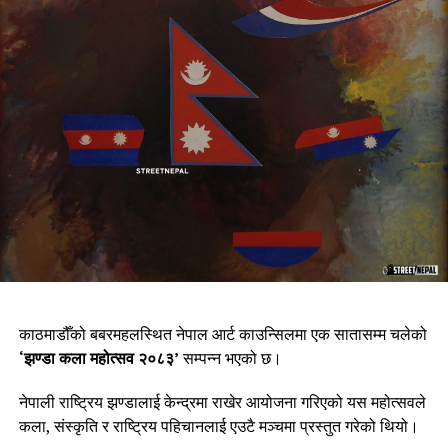
काठमाडौँको बबरमहलस्थित नेपाल आर्ट काउन्सिलमा एक सातासम्म चलेको
‘झण्डा कला महोत्सव २०८३’
सम्पन्न भएको छ।
नेपाली राष्ट्रिय झण्डालाई केन्द्रमा राखेर आयोजना गरिएको यस महोत्सवले
कला, संस्कृति र राष्ट्रिय पहिचानलाई एउटै मञ्चमा प्रस्तुत गरेको थियो।