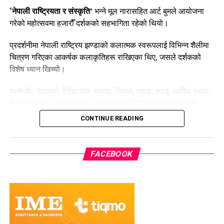
‘नेपाली राष्ट्रियता र संस्कृति’
भन्ने मूल नारासहित आर्ट बुमले आयोजना
गरेको महोत्सवमा हजारौँ दर्शकको सहभागिता रहेको थियो।
प्रदर्शनीमा नेपाली राष्ट्रिय झण्डाको कलात्मक स्वरूपलाई विभिन्न शैलीमा
चित्रण गरिएका आकर्षक कलाकृतिहरू राखिएका थिए, जसले दर्शकको
विशेष ध्यान खिच्यो।
त्यसैगरी, नेपालको ऐतिहासिक सम्पदा, हिमाल, पहाड, तराई, धार्मिक स्थल,
मौलिक संस्कृति र प्राकृतिक सौन्दर्यलाई समेटिएका चित्रकलाले पनि
प्रदर्शनीलाई थप विशेष बनाएको थियो।
CONTINUE READING
कलाकारहरूले आफ्ना सिर्जनामार्फत नेपालीपन, राष्ट्रिय एकता र
सांस्कृतिक विविधतालाई जीवन्त रूपमा प्रस्तुत गरेका थिए।
FACEBOOK
आयोजकका अनुसार यो महोत्सव केवल कला प्रदर्शनी मात्र नभई नयाँ
पुस्तालाई राष्ट्रिय झण्डाको महत्व, नेपाली मौलिक कला र सांस्कृतिक
सम्पदाप्रति थप सचेत बनाउने प्रयास पनि हो।
एक सातासम्म सञ्चालन भएको यस महोत्सवले कला पारखी र सर्वसाधारण