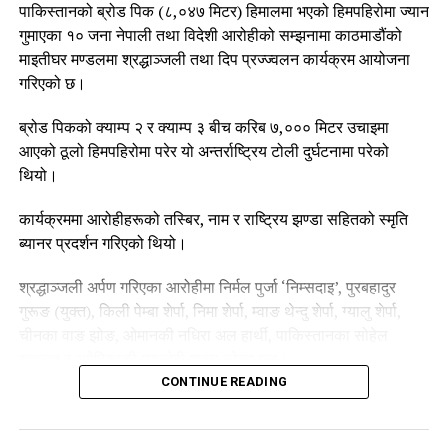
पाकिस्तानको ब्रोड पिक (८,०४७ मिटर) हिमालमा भएको हिमपहिरोमा ज्यान
गुमाएका १० जना नेपाली तथा विदेशी आरोहीको सम्झनामा काठमाडौंको
माइतीघर मण्डलमा श्रद्धाञ्जली तथा दिप प्रज्ज्वलन कार्यक्रम आयोजना
गरिएको छ।
ब्रोड पिकको क्याम्प २ र क्याम्प ३ बीच करिब ७,००० मिटर उचाइमा
आएको ठूलो हिमपहिरोमा परेर यो अन्तर्राष्ट्रिय टोली दुर्घटनामा परेको
थियो।
कार्यक्रममा आरोहीहरूको तस्बिर, नाम र राष्ट्रिय झण्डा सहितको स्मृति
ब्यानर प्रदर्शन गरिएको थियो।
श्रद्धाञ्जली अर्पण गरिएका आरोहीमा निर्मल पुर्जा ‘निम्सदाइ’, पुरबहादुर
गुरूङ (युक्त), किली पेम्बा शेर्पा, निमा शेर्पा, म्वाङ थेन्दु शेर्पा, ग्यालु शेर्पा,
चीनका वाङ झोङ, ओमानकी नधिरा अल हार्थी, पाकिस्तानका सोहेल
शहजाद र अमेरिकाकी म्यालोरी गाइस रहेका छन्।
CONTINUE READING
कार्यक्रममा किली पेम्बा शेर्पाको तस्बिरमा खादा अर्पण गर्दै दीप प्रज्ज्वलन
गरी श्रद्धाञ्जली व्यक्त गरिएको थियो।