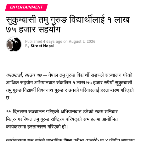
कार्यक्रमको आयोजना नेपाल नेसनल माउन्टेन गाइड एसोसिएसन, नेपाल
ENTERTAINMENT
क्लाइम्बिङ स्पोर्ट एसोसिएसन (काठमाडौं उपत्यका विशेष समिति), माउन्ट
सुकुम्बासी तमु गुरुङ विद्यार्थीलाई १ लाख
एभरेस्ट समिटर्स क्लब रोल्वालिङ–दोलखा र एभरेस्ट समिटियर्स
७५ हजार सहयोग
एसोसिएसनले संयुक्त रूपमा गरेका हुन्।
Published
4 days ago
on
August 2, 2026
By
Street Nepal
काठमाडौं, साउन १७ —
नेपाल तमु गुरुङ विद्यार्थी सङ्घले सञ्चालन गरेको
आर्थिक सहयोग अभियानबाट संकलित १ लाख ७५ हजार रुपैयाँ सुकुम्बासी
तमु गुरुङ विद्यार्थी विश्वनाथ गुरुङ र उनको परिवारलाई हस्तान्तरण गरिएको
छ।
१५ दिनसम्म सञ्चालन गरिएको अभियानबाट उठेको रकम शनिबार
मित्रनगरस्थित तमु गुरुङ राष्ट्रिय परिषद्को सभाहलमा आयोजित
कार्यक्रममा हस्तान्तरण गरिएको हो।
कार्यक्रममा यस वर्षको माध्यमिक शिक्षा परीक्षा (एसईई) मा ४ जीपीए ल्याएका