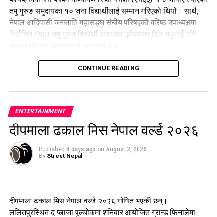
तमु गुरुङ समुदायका १० जना विद्यार्थीलाई सम्मान गरिएको थियो। साथै,
नेपाल आदिवासी जनजाति महासङ्घ संघीय परिषद्को वरिष्ठ उपाध्यक्षमा
निर्वाचित नेपाल तमु गुरुङ विद्यार्थी सङ्घका पूर्वअध्यक्ष दिल तमुलाई पनि
सम्मान गरिएको आयोजकले जनाएको छ।
कार्यक्रममा वक्ताहरूले शिक्षा र सामाजिक सहकार्यका माध्यमबाट विपन्न
CONTINUE READING
विद्यार्थीलाई सहयोग गर्ने अभियानलाई निरन्तरता दिने प्रतिबद्धता व्यक्त
गरेका थिए।
ENTERTAINMENT
दीपमाला ढकाल मिस नेपाल वर्ल्ड २०२६
Published
4 days ago
on
August 2, 2026
By
Street Nepal
दीपमाला ढकाल मिस नेपाल वर्ल्ड २०२६ घोषित भएकी छन्।
ललितपुरस्थित द प्लाजा पुल्चोकमा शनिबार आयोजित ग्रान्ड फिनालेमा