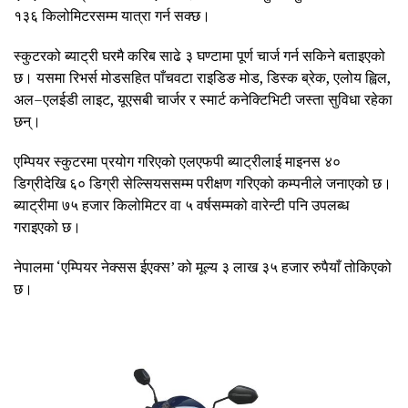
१३६ किलोमिटरसम्म यात्रा गर्न सक्छ।
स्कुटरको ब्याट्री घरमै करिब साढे ३ घण्टामा पूर्ण चार्ज गर्न सकिने बताइएको
छ। यसमा रिभर्स मोडसहित पाँचवटा राइडिङ मोड, डिस्क ब्रेक, एलोय ह्विल,
अल–एलईडी लाइट, यूएसबी चार्जर र स्मार्ट कनेक्टिभिटी जस्ता सुविधा रहेका
छन्।
एम्पियर स्कुटरमा प्रयोग गरिएको एलएफपी ब्याट्रीलाई माइनस ४०
डिग्रीदेखि ६० डिग्री सेल्सियससम्म परीक्षण गरिएको कम्पनीले जनाएको छ।
ब्याट्रीमा ७५ हजार किलोमिटर वा ५ वर्षसम्मको वारेन्टी पनि उपलब्ध
गराइएको छ।
नेपालमा ‘एम्पियर नेक्सस ईएक्स’ को मूल्य ३ लाख ३५ हजार रुपैयाँ तोकिएको
छ।