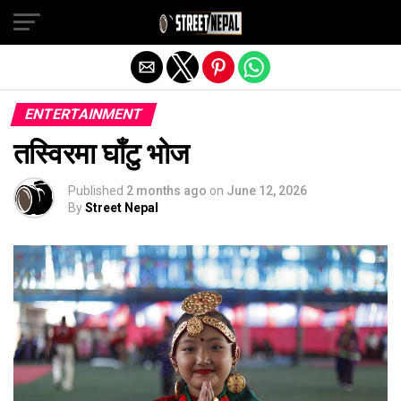
Exit mobile version
ENTERTAINMENT
तस्विरमा घाँटु भोज
Published
2 months ago
on
June 12, 2026
By
Street Nepal