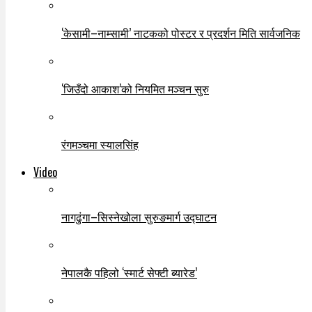
‘केसामी–नाम्सामी’ नाटकको पोस्टर र प्रदर्शन मिति सार्वजनिक
‘जिउँदो आकाश’को नियमित मञ्चन सुरु
रंगमञ्चमा स्यालसिंह
Video
नागढुंगा–सिस्नेखोला सुरुङमार्ग उद्घाटन
नेपालकै पहिलो ‘स्मार्ट सेफ्टी ब्यारेड’