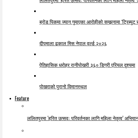
ललितपुरमा ‘हरित उत्सवः परिवर्तनका लागि महिला नेतृत्व’
ब्रोड पिकमा ज्यान गुमाएका आरोहीको सम्झनामा ‘ट्रिब्युट 
दीपमाला ढकाल मिस नेपाल वर्ल्ड २०२६
ऐतिहासिक धरोहर रानीपोखरी ३६० डिग्री एरियल दृश्यमा
पोखराको पुरानो विमानस्थल
Feature
ललितपुरमा ‘हरित उत्सवः परिवर्तनका लागि महिला नेतृत्व’ अभियान