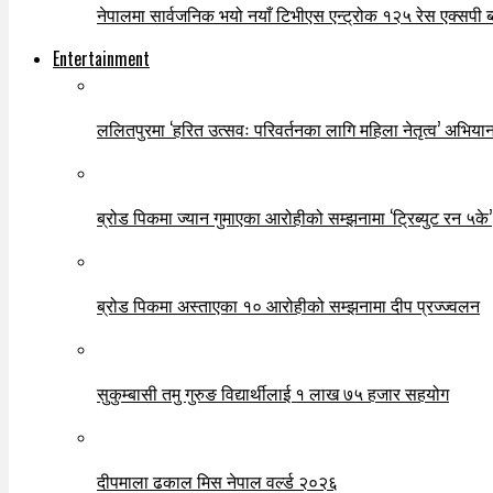
नेपालमा सार्वजनिक भयो नयाँ टिभीएस एन्ट्रोक १२५ रेस एक्सपी ब्ल
Entertainment
ललितपुरमा ‘हरित उत्सवः परिवर्तनका लागि महिला नेतृत्व’ अभियान
ब्रोड पिकमा ज्यान गुमाएका आरोहीको सम्झनामा ‘ट्रिब्युट रन ५के’
ब्रोड पिकमा अस्ताएका १० आरोहीको सम्झनामा दीप प्रज्ज्वलन
सुकुम्बासी तमु गुरुङ विद्यार्थीलाई १ लाख ७५ हजार सहयोग
दीपमाला ढकाल मिस नेपाल वर्ल्ड २०२६