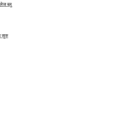
ेज ब्लु
 सुरु