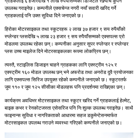
ग्राहकलाई ६ हजारदेखि १ लाख रुपैयाँसम्मको डिजिटल स्क्र्याच कुपन
उपलब्ध गराइनेछ। कम्पनीले एक्सचेन्ज नगरी नयाँ सवारी खरिद गर्ने
ग्राहकलाई पनि उक्त सुविधा दिने जनाएको छ।
हिरोका मोटरसाइकल तथा स्कुटरहरू २ लाख ३७ हजार ९ सय रुपैयाँको
स्प्लेन्डर प्लसदेखि ५ लाख २३ हजार ९ सय रुपैयाँसम्मको एक्सपल्स प्रो
मोडलमा उपलब्ध रहेका छन्। कम्पनीका अनुसार सुपर स्प्लेन्डर र स्प्लेन्डर
प्लस उच्च माइलेज दिने मोटरसाइकलका रूपमा लोकप्रिय छन्।
त्यस्तै, स्टाइलिस डिजाइन चाहने ग्राहकका लागि एक्स्ट्रीम १२५ र
एक्स्ट्रीम १६० मोडल उपलब्ध छन् भने अफरोड तथा अनरोड दुवै प्रयोजनका
लागि एक्सपल्स सिरिज उपयुक्त रहेको कम्पनीले जनाएको छ। स्कुटरतर्फ
जुम ११० र जुम १२५ सीसीका मोडलहरू पनि प्रदर्शनमा राखिएका छन्।
कार्यक्रम अवधिभर मोटरसाइकल तथा स्कुटर खरिद गर्ने ग्राहकलाई हेल्मेट,
बाइक कभर र रेनकोटजस्ता एसेसरिज पनि निःशुल्क उपलब्ध गराइनेछ। साथै
फाइनान्स सुविधा र नागरिकताको आधारमा सहज डकुमेन्टेसनमार्फत
मोटरसाइकल उपलब्ध गराउने व्यवस्था गरिएको कम्पनीले जनाएको छ।