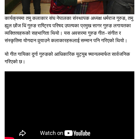
कार्यक्रममा तमु कलाकार संघ नेपालका संस्थापक अध्यक्ष धर्मराज गुरुङ, तमु
ह्युल छोंज धिं गुरुङ राष्ट्रिय परिषद उपत्यका प्रमुख सागर गुरुङ लगायतका
व्यक्तित्वहरूको सहभागिता थियो। यस अवसरमा गुरुङ गीत–संगीत र
संस्कृतिमा योगदान पुर्‍याउने कलाकारहरूलाई सम्मान पनि गरिएको थियो।
यो गीत गायिका दुर्गा गुरुङको आधिकारिक युट्युब च्यानलमार्फत सार्वजनिक
गरिएको छ।