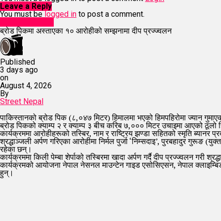
Leave a Reply
You must be
logged in
to post a comment.
entertainment
ब्रोड पिकमा अस्ताएका १० आरोहीको सम्झनामा दीप प्रज्ज्वलन
Published
3 days ago
on
August 4, 2026
By
Street Nepal
पाकिस्तानको ब्रोड पिक (८,०४७ मिटर) हिमालमा भएको हिमपहिरोमा ज्यान गुमाए
ब्रोड पिकको क्याम्प २ र क्याम्प ३ बीच करिब ७,००० मिटर उचाइमा आएको ठूलो हिमप
कार्यक्रममा आरोहीहरूको तस्बिर, नाम र राष्ट्रिय झण्डा सहितको स्मृति ब्यानर प
श्रद्धाञ्जली अर्पण गरिएका आरोहीमा निर्मल पुर्जा ‘निम्सदाइ’, पुरबहादुर गुरूङ (युक
रहेका छन्।
कार्यक्रममा किली पेम्बा शेर्पाको तस्बिरमा खादा अर्पण गर्दै दीप प्रज्ज्वलन गरी श्र
कार्यक्रमको आयोजना नेपाल नेसनल माउन्टेन गाइड एसोसिएसन, नेपाल क्लाइम्बिङ 
हुन्।