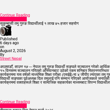
Continue Reading
entertainment
सुकुम्बासी तमु गुरुङ विद्यार्थीलाई १ लाख ७५ हजार सहयोग
Published
6 days ago
on
August 2, 2026
By
Street Nepal
काठमाडौं, साउन १७ —
नेपाल तमु गुरुङ विद्यार्थी सङ्घले सञ्चालन गरेको आर्थ
१५ दिनसम्म सञ्चालन गरिएको अभियानबाट उठेको रकम शनिबार मित्रनगरस्थित तमु
कार्यक्रममा यस वर्षको माध्यमिक शिक्षा परीक्षा (एसईई) मा ४ जीपीए ल्याएका तमु
विद्यार्थी सङ्घका पूर्वअध्यक्ष दिल तमुलाई पनि सम्मान गरिएको आयोजकले जनाएक
कार्यक्रममा वक्ताहरूले शिक्षा र सामाजिक सहकार्यका माध्यमबाट विपन्न विद्यार्थी
Continue Reading
entertainment
दीपमाला ढकाल मिस नेपाल वर्ल्ड २०२६