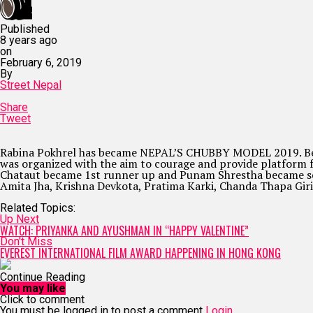
Published
8 years ago
on
February 6, 2019
By
Street Nepal
Share
Tweet
Rabina Pokhrel has became NEPAL’S CHUBBY MODEL 2019. Besid
was organized with the aim to courage and provide platform f
Chataut became 1st runner up and Punam Shrestha became secon
Amita Jha, Krishna Devkota, Pratima Karki, Chanda Thapa Gir
Related Topics:
Up Next
WATCH: PRIYANKA AND AYUSHMAN IN “HAPPY VALENTINE”
Don't Miss
EVEREST INTERNATIONAL FILM AWARD HAPPENING IN HONG KONG
Continue Reading
You may like
Click to comment
You must be logged in to post a comment
Login