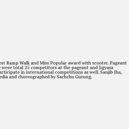
est Ramp Walk and Miss Popular award with scooter. Pageant
e were total 25 competitors at the pageant and Jigyasa
icipate in international competitions as well. Sanjib Jha,
 Media and choreographed by Sachchu Gurung.