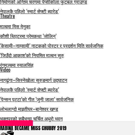
निर्माणको अन्तिम चरणमा पेप्सीकोला फुटबल ग्राउण्ड
नेपालकै पहिलो ‘स्मार्ट सेफ्टी ब्यारेड’
Theatre
मञ्चमा मिस मेनुका
कौशी थिएटरमा प्रेमकथा ‘जोलिन्’
‘केसामी–नाम्सामी’ नाटकको पोस्टर र प्रदर्शन मिति सार्वजनिक
‘जिउँदो आकाश’को नियमित मञ्चन सुरु
रंगमञ्चमा स्यालसिंह
Video
नागढुंगा–सिस्नेखोला सुरुङमार्ग उद्घाटन
नेपालकै पहिलो ‘स्मार्ट सेफ्टी ब्यारेड’
‘पेन्सन पट्टा’को गीत ‘जुनी जाला’ सार्वजनिक
लोभलाग्दो माइतीघर–बानेश्वर खण्ड
भक्तपुरको सबैभन्दा चर्चित अधुरो भवन
entertainment
RABINA BECAME MISS CHUBBY 2019