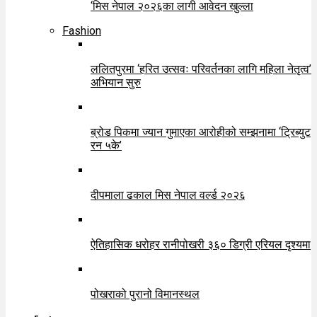
‘मिस नेपाल २०२६का लागी आवेदन खुल्ला
Fashion
ललितपुरमा ‘हरित उत्सवः परिवर्तनका लागि महिला नेतृत्व’
अभियान सुरु
ब्रोड पिकमा ज्यान गुमाएका आरोहीको सम्झनामा ‘ट्रिब्युट
रन ५के’
दीपमाला ढकाल मिस नेपाल वर्ल्ड २०२६
ऐतिहासिक धरोहर रानीपोखरी ३६० डिग्री एरियल दृश्यमा
पोखराको पुरानो विमानस्थल