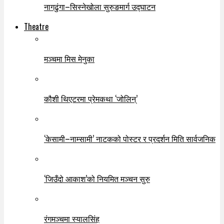
नागढुंगा–सिस्नेखोला सुरुङमार्ग उद्घाटन
Theatre
मञ्चमा मिस मेनुका
कौशी थिएटरमा प्रेमकथा ‘जोलिन्’
‘केसामी–नाम्सामी’ नाटकको पोस्टर र प्रदर्शन मिति सार्वजनिक
‘जिउँदो आकाश’को नियमित मञ्चन सुरु
रंगमञ्चमा स्यालसिंह