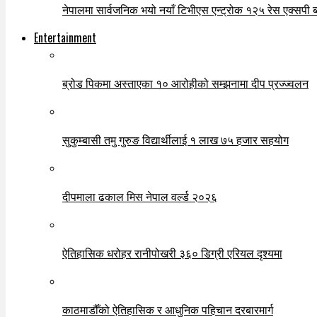
नेपालमा सार्वजनिक भयो नयाँ टिभीएस एन्ट्रोक १२५ रेस एक्सपी ब्ल
Entertainment
ब्रोड पिकमा अस्ताएका १० आरोहीको सम्झनामा दीप प्रज्ज्वलन
सुकुम्बासी तमु गुरुङ विद्यार्थीलाई १ लाख ७५ हजार सहयोग
दीपमाला ढकाल मिस नेपाल वर्ल्ड २०२६
ऐतिहासिक धरोहर रानीपोखरी ३६० डिग्री एरियल दृश्यमा
काठमाडौँको ऐतिहासिक र आधुनिक पहिचान दरबारमार्ग