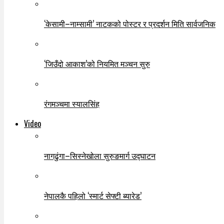
‘केसामी–नाम्सामी’ नाटकको पोस्टर र प्रदर्शन मिति सार्वजनिक
‘जिउँदो आकाश’को नियमित मञ्चन सुरु
रंगमञ्चमा स्यालसिंह
Video
नागढुंगा–सिस्नेखोला सुरुङमार्ग उद्घाटन
नेपालकै पहिलो ‘स्मार्ट सेफ्टी ब्यारेड’