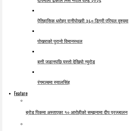
दीपमाला ढकाल मिस नेपाल वर्ल्ड २०२६
ऐतिहासिक धरोहर रानीपोखरी ३६० डिग्री एरियल दृश्यमा
पोखराको पुरानो विमानस्थल
बत्ती जडानपछि यस्तो देखियो न्युरोड
रंगमञ्चमा स्यालसिंह
Feature
ब्रोड पिकमा अस्ताएका १० आरोहीको सम्झनामा दीप प्रज्ज्वलन