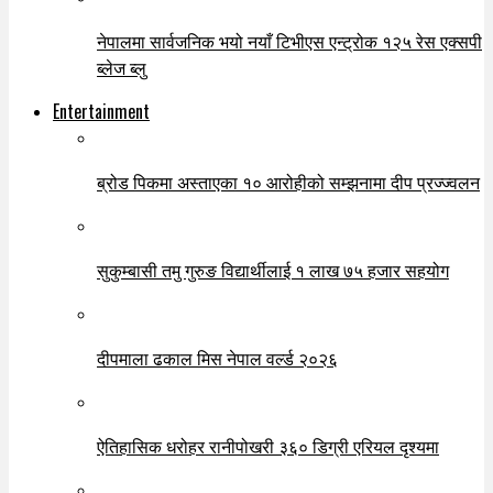
नेपालमा सार्वजनिक भयो नयाँ टिभीएस एन्ट्रोक १२५ रेस एक्सपी
ब्लेज ब्लु
Entertainment
ब्रोड पिकमा अस्ताएका १० आरोहीको सम्झनामा दीप प्रज्ज्वलन
सुकुम्बासी तमु गुरुङ विद्यार्थीलाई १ लाख ७५ हजार सहयोग
दीपमाला ढकाल मिस नेपाल वर्ल्ड २०२६
ऐतिहासिक धरोहर रानीपोखरी ३६० डिग्री एरियल दृश्यमा