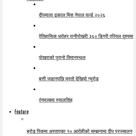
दीपमाला ढकाल मिस नेपाल वर्ल्ड २०२६
ऐतिहासिक धरोहर रानीपोखरी ३६० डिग्री एरियल दृश्यमा
पोखराको पुरानो विमानस्थल
बत्ती जडानपछि यस्तो देखियो न्युरोड
रंगमञ्चमा स्यालसिंह
Feature
ब्रोड पिकमा अस्ताएका १० आरोहीको सम्झनामा दीप प्रज्ज्वलन