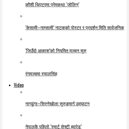
कौशी थिएटरमा प्रेमकथा ‘जोलिन्’
‘केसामी–नाम्सामी’ नाटकको पोस्टर र प्रदर्शन मिति सार्वजनिक
‘जिउँदो आकाश’को नियमित मञ्चन सुरु
रंगमञ्चमा स्यालसिंह
Video
नागढुंगा–सिस्नेखोला सुरुङमार्ग उद्घाटन
नेपालकै पहिलो ‘स्मार्ट सेफ्टी ब्यारेड’