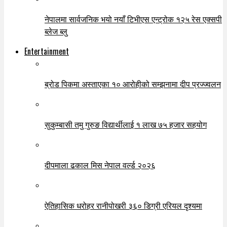
नेपालमा सार्वजनिक भयो नयाँ टिभीएस एन्ट्रोक १२५ रेस एक्सपी
ब्लेज ब्लु
Entertainment
ब्रोड पिकमा अस्ताएका १० आरोहीको सम्झनामा दीप प्रज्ज्वलन
सुकुम्बासी तमु गुरुङ विद्यार्थीलाई १ लाख ७५ हजार सहयोग
दीपमाला ढकाल मिस नेपाल वर्ल्ड २०२६
ऐतिहासिक धरोहर रानीपोखरी ३६० डिग्री एरियल दृश्यमा