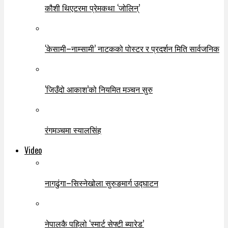
कौशी थिएटरमा प्रेमकथा ‘जोलिन्’
‘केसामी–नाम्सामी’ नाटकको पोस्टर र प्रदर्शन मिति सार्वजनिक
‘जिउँदो आकाश’को नियमित मञ्चन सुरु
रंगमञ्चमा स्यालसिंह
Video
नागढुंगा–सिस्नेखोला सुरुङमार्ग उद्घाटन
नेपालकै पहिलो ‘स्मार्ट सेफ्टी ब्यारेड’