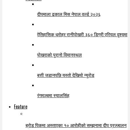
दीपमाला ढकाल मिस नेपाल वर्ल्ड २०२६
ऐतिहासिक धरोहर रानीपोखरी ३६० डिग्री एरियल दृश्यमा
पोखराको पुरानो विमानस्थल
बत्ती जडानपछि यस्तो देखियो न्युरोड
रंगमञ्चमा स्यालसिंह
Feature
ब्रोड पिकमा अस्ताएका १० आरोहीको सम्झनामा दीप प्रज्ज्वलन