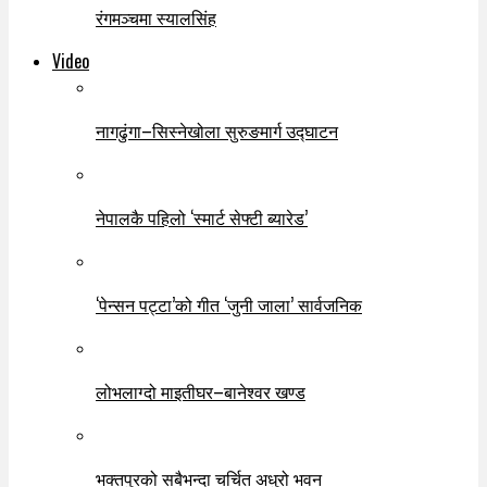
रंगमञ्चमा स्यालसिंह
Video
नागढुंगा–सिस्नेखोला सुरुङमार्ग उद्घाटन
नेपालकै पहिलो ‘स्मार्ट सेफ्टी ब्यारेड’
‘पेन्सन पट्टा’को गीत ‘जुनी जाला’ सार्वजनिक
लोभलाग्दो माइतीघर–बानेश्वर खण्ड
भक्तपुरको सबैभन्दा चर्चित अधुरो भवन