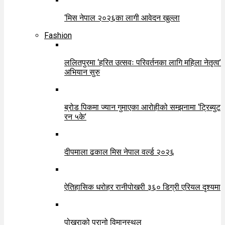
‘मिस नेपाल २०२६का लागी आवेदन खुल्ला
Fashion
ललितपुरमा ‘हरित उत्सवः परिवर्तनका लागि महिला नेतृत्व’
अभियान सुरु
ब्रोड पिकमा ज्यान गुमाएका आरोहीको सम्झनामा ‘ट्रिब्युट
रन ५के’
दीपमाला ढकाल मिस नेपाल वर्ल्ड २०२६
ऐतिहासिक धरोहर रानीपोखरी ३६० डिग्री एरियल दृश्यमा
पोखराको पुरानो विमानस्थल