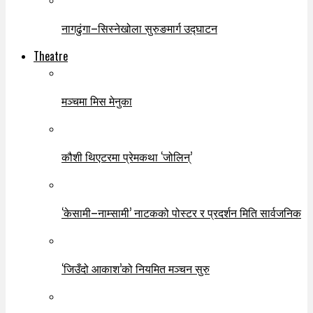
नागढुंगा–सिस्नेखोला सुरुङमार्ग उद्घाटन
Theatre
मञ्चमा मिस मेनुका
कौशी थिएटरमा प्रेमकथा ‘जोलिन्’
‘केसामी–नाम्सामी’ नाटकको पोस्टर र प्रदर्शन मिति सार्वजनिक
‘जिउँदो आकाश’को नियमित मञ्चन सुरु