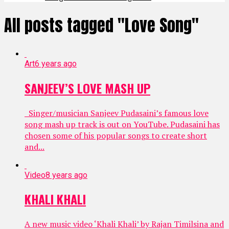
All posts tagged "Love Song"
Art
6 years ago
SANJEEV’S LOVE MASH UP
Singer/musician Sanjeev Pudasaini’s famous love
song mash up track is out on YouTube. Pudasaini has
chosen some of his popular songs to create short
and...
Video
8 years ago
KHALI KHALI
A new music video ‘Khali Khali’ by Rajan Timilsina and