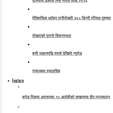
दीपमाला ढकाल मिस नेपाल वर्ल्ड २०२६
ऐतिहासिक धरोहर रानीपोखरी ३६० डिग्री एरियल दृश्यमा
पोखराको पुरानो विमानस्थल
बत्ती जडानपछि यस्तो देखियो न्युरोड
रंगमञ्चमा स्यालसिंह
Feature
ब्रोड पिकमा अस्ताएका १० आरोहीको सम्झनामा दीप प्रज्ज्वलन