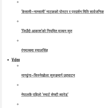
‘केसामी–नाम्सामी’ नाटकको पोस्टर र प्रदर्शन मिति सार्वजनिक
‘जिउँदो आकाश’को नियमित मञ्चन सुरु
रंगमञ्चमा स्यालसिंह
Video
नागढुंगा–सिस्नेखोला सुरुङमार्ग उद्घाटन
नेपालकै पहिलो ‘स्मार्ट सेफ्टी ब्यारेड’