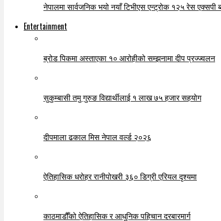
नेपालमा सार्वजनिक भयो नयाँ टिभीएस एन्ट्रोक १२५ रेस एक्सपी ब्ल
Entertainment
ब्रोड पिकमा अस्ताएका १० आरोहीको सम्झनामा दीप प्रज्ज्वलन
सुकुम्बासी तमु गुरुङ विद्यार्थीलाई १ लाख ७५ हजार सहयोग
दीपमाला ढकाल मिस नेपाल वर्ल्ड २०२६
ऐतिहासिक धरोहर रानीपोखरी ३६० डिग्री एरियल दृश्यमा
काठमाडौँको ऐतिहासिक र आधुनिक पहिचान दरबारमार्ग