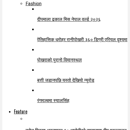
Fashion
दीपमाला ढकाल मिस नेपाल वर्ल्ड २०२६
ऐतिहासिक धरोहर रानीपोखरी ३६० डिग्री एरियल दृश्यमा
पोखराको पुरानो विमानस्थल
बत्ती जडानपछि यस्तो देखियो न्युरोड
रंगमञ्चमा स्यालसिंह
Feature
ब्रोड पिकमा अस्ताएका १० आरोहीको सम्झनामा दीप प्रज्ज्वलन