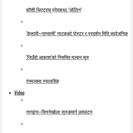
कौशी थिएटरमा प्रेमकथा ‘जोलिन्’
‘केसामी–नाम्सामी’ नाटकको पोस्टर र प्रदर्शन मिति सार्वजनिक
‘जिउँदो आकाश’को नियमित मञ्चन सुरु
रंगमञ्चमा स्यालसिंह
Video
नागढुंगा–सिस्नेखोला सुरुङमार्ग उद्घाटन