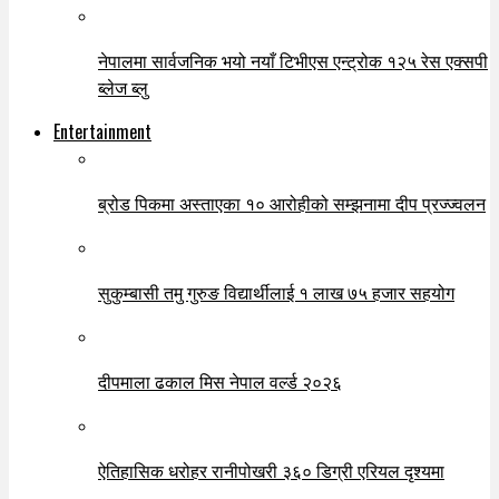
नेपालमा सार्वजनिक भयो नयाँ टिभीएस एन्ट्रोक १२५ रेस एक्सपी
ब्लेज ब्लु
Entertainment
ब्रोड पिकमा अस्ताएका १० आरोहीको सम्झनामा दीप प्रज्ज्वलन
सुकुम्बासी तमु गुरुङ विद्यार्थीलाई १ लाख ७५ हजार सहयोग
दीपमाला ढकाल मिस नेपाल वर्ल्ड २०२६
ऐतिहासिक धरोहर रानीपोखरी ३६० डिग्री एरियल दृश्यमा