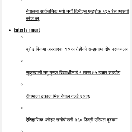
नेपालमा सार्वजनिक भयो नयाँ टिभीएस एन्ट्रोक १२५ रेस एक्सपी
ब्लेज ब्लु
Entertainment
ब्रोड पिकमा अस्ताएका १० आरोहीको सम्झनामा दीप प्रज्ज्वलन
सुकुम्बासी तमु गुरुङ विद्यार्थीलाई १ लाख ७५ हजार सहयोग
दीपमाला ढकाल मिस नेपाल वर्ल्ड २०२६
ऐतिहासिक धरोहर रानीपोखरी ३६० डिग्री एरियल दृश्यमा