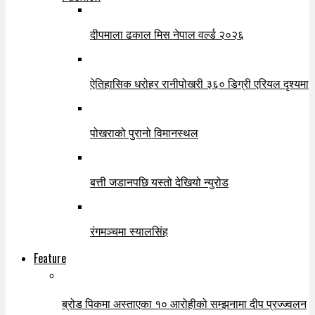
दीपमाला ढकाल मिस नेपाल वर्ल्ड २०२६
ऐतिहासिक धरोहर रानीपोखरी ३६० डिग्री एरियल दृश्यमा
पोखराको पुरानो विमानस्थल
बत्ती जडानपछि यस्तो देखियो न्युरोड
रंगमञ्चमा स्यालसिंह
Feature
ब्रोड पिकमा अस्ताएका १० आरोहीको सम्झनामा दीप प्रज्ज्वलन