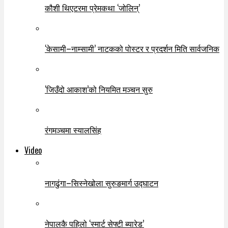
कौशी थिएटरमा प्रेमकथा ‘जोलिन्’
‘केसामी–नाम्सामी’ नाटकको पोस्टर र प्रदर्शन मिति सार्वजनिक
‘जिउँदो आकाश’को नियमित मञ्चन सुरु
रंगमञ्चमा स्यालसिंह
Video
नागढुंगा–सिस्नेखोला सुरुङमार्ग उद्घाटन
नेपालकै पहिलो ‘स्मार्ट सेफ्टी ब्यारेड’