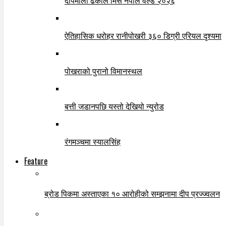
दीपमाला ढकाल मिस नेपाल वर्ल्ड २०२६
ऐतिहासिक धरोहर रानीपोखरी ३६० डिग्री एरियल दृश्यमा
पोखराको पुरानो विमानस्थल
बत्ती जडानपछि यस्तो देखियो न्युरोड
रंगमञ्चमा स्यालसिंह
Feature
ब्रोड पिकमा अस्ताएका १० आरोहीको सम्झनामा दीप प्रज्ज्वलन