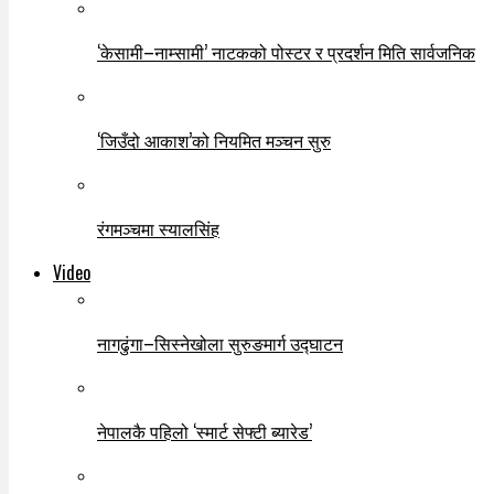
‘केसामी–नाम्सामी’ नाटकको पोस्टर र प्रदर्शन मिति सार्वजनिक
‘जिउँदो आकाश’को नियमित मञ्चन सुरु
रंगमञ्चमा स्यालसिंह
Video
नागढुंगा–सिस्नेखोला सुरुङमार्ग उद्घाटन
नेपालकै पहिलो ‘स्मार्ट सेफ्टी ब्यारेड’