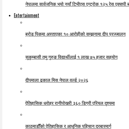
नेपालमा सार्वजनिक भयो नयाँ टिभीएस एन्ट्रोक १२५ रेस एक्सपी ब्ल
Entertainment
ब्रोड पिकमा अस्ताएका १० आरोहीको सम्झनामा दीप प्रज्ज्वलन
सुकुम्बासी तमु गुरुङ विद्यार्थीलाई १ लाख ७५ हजार सहयोग
दीपमाला ढकाल मिस नेपाल वर्ल्ड २०२६
ऐतिहासिक धरोहर रानीपोखरी ३६० डिग्री एरियल दृश्यमा
काठमाडौँको ऐतिहासिक र आधुनिक पहिचान दरबारमार्ग