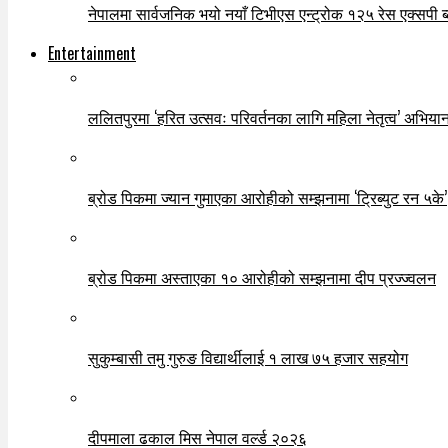
नेपालमा सार्वजनिक भयो नयाँ टिभीएस एन्ट्रोक १२५ रेस एक्सपी ब्ल
Entertainment
ललितपुरमा ‘हरित उत्सवः परिवर्तनका लागि महिला नेतृत्व’ अभियान
ब्रोड पिकमा ज्यान गुमाएका आरोहीको सम्झनामा ‘ट्रिब्युट रन ५के’
ब्रोड पिकमा अस्ताएका १० आरोहीको सम्झनामा दीप प्रज्ज्वलन
सुकुम्बासी तमु गुरुङ विद्यार्थीलाई १ लाख ७५ हजार सहयोग
दीपमाला ढकाल मिस नेपाल वर्ल्ड २०२६