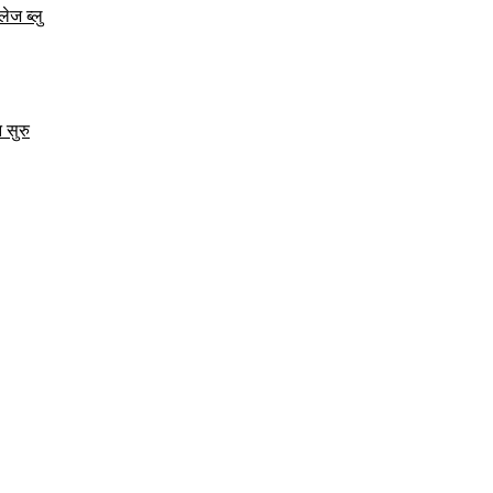
ेज ब्लु
 सुरु