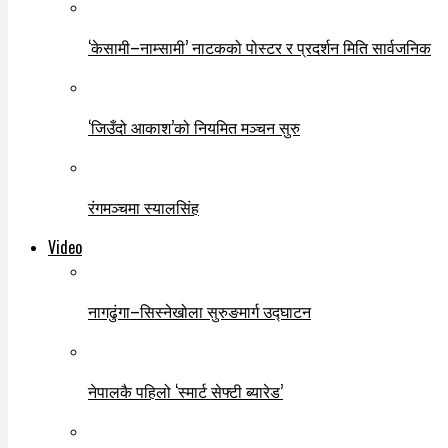
‘केसामी–नाम्सामी’ नाटकको पोस्टर र प्रदर्शन मिति सार्वजनिक
‘जिउँदो आकाश’को नियमित मञ्चन सुरु
रंगमञ्चमा स्यालसिंह
Video
नागढुंगा–सिस्नेखोला सुरुङमार्ग उद्घाटन
नेपालकै पहिलो ‘स्मार्ट सेफ्टी ब्यारेड’