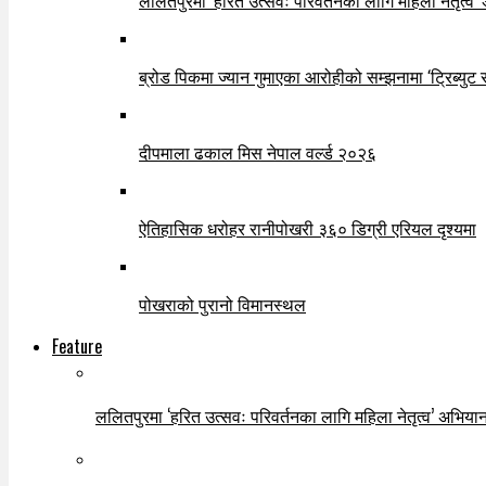
ललितपुरमा ‘हरित उत्सवः परिवर्तनका लागि महिला नेतृत्व’
ब्रोड पिकमा ज्यान गुमाएका आरोहीको सम्झनामा ‘ट्रिब्युट 
दीपमाला ढकाल मिस नेपाल वर्ल्ड २०२६
ऐतिहासिक धरोहर रानीपोखरी ३६० डिग्री एरियल दृश्यमा
पोखराको पुरानो विमानस्थल
Feature
ललितपुरमा ‘हरित उत्सवः परिवर्तनका लागि महिला नेतृत्व’ अभियान