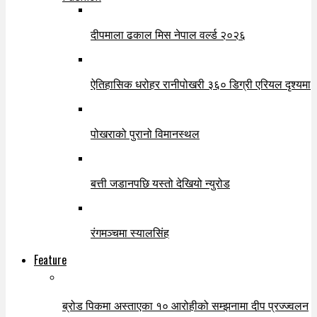
दीपमाला ढकाल मिस नेपाल वर्ल्ड २०२६
ऐतिहासिक धरोहर रानीपोखरी ३६० डिग्री एरियल दृश्यमा
पोखराको पुरानो विमानस्थल
बत्ती जडानपछि यस्तो देखियो न्युरोड
रंगमञ्चमा स्यालसिंह
Feature
ब्रोड पिकमा अस्ताएका १० आरोहीको सम्झनामा दीप प्रज्ज्वलन