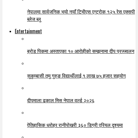
नेपालमा सार्वजनिक भयो नयाँ टिभीएस एन्ट्रोक १२५ रेस एक्सपी
ब्लेज ब्लु
Entertainment
ब्रोड पिकमा अस्ताएका १० आरोहीको सम्झनामा दीप प्रज्ज्वलन
सुकुम्बासी तमु गुरुङ विद्यार्थीलाई १ लाख ७५ हजार सहयोग
दीपमाला ढकाल मिस नेपाल वर्ल्ड २०२६
ऐतिहासिक धरोहर रानीपोखरी ३६० डिग्री एरियल दृश्यमा