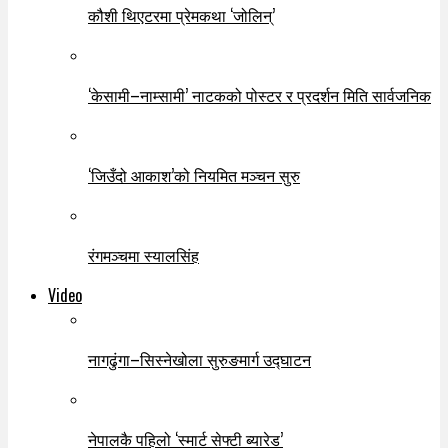
कौशी थिएटरमा प्रेमकथा ‘जोलिन्’
‘केसामी–नाम्सामी’ नाटकको पोस्टर र प्रदर्शन मिति सार्वजनिक
‘जिउँदो आकाश’को नियमित मञ्चन सुरु
रंगमञ्चमा स्यालसिंह
Video
नागढुंगा–सिस्नेखोला सुरुङमार्ग उद्घाटन
नेपालकै पहिलो ‘स्मार्ट सेफ्टी ब्यारेड’