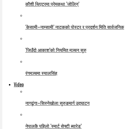
कौशी थिएटरमा प्रेमकथा ‘जोलिन्’
‘केसामी–नाम्सामी’ नाटकको पोस्टर र प्रदर्शन मिति सार्वजनिक
‘जिउँदो आकाश’को नियमित मञ्चन सुरु
रंगमञ्चमा स्यालसिंह
Video
नागढुंगा–सिस्नेखोला सुरुङमार्ग उद्घाटन
नेपालकै पहिलो ‘स्मार्ट सेफ्टी ब्यारेड’