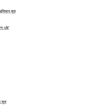
 अभियान सुरु
रन ५के’
 सुरु