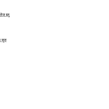
ेज ब्लु
 सुरु