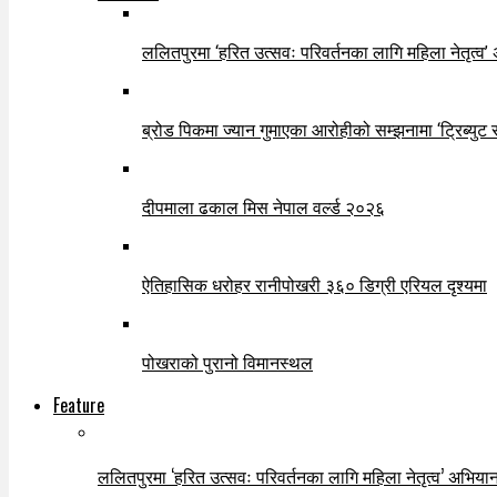
ललितपुरमा ‘हरित उत्सवः परिवर्तनका लागि महिला नेतृत्व’
ब्रोड पिकमा ज्यान गुमाएका आरोहीको सम्झनामा ‘ट्रिब्युट 
दीपमाला ढकाल मिस नेपाल वर्ल्ड २०२६
ऐतिहासिक धरोहर रानीपोखरी ३६० डिग्री एरियल दृश्यमा
पोखराको पुरानो विमानस्थल
Feature
ललितपुरमा ‘हरित उत्सवः परिवर्तनका लागि महिला नेतृत्व’ अभियान