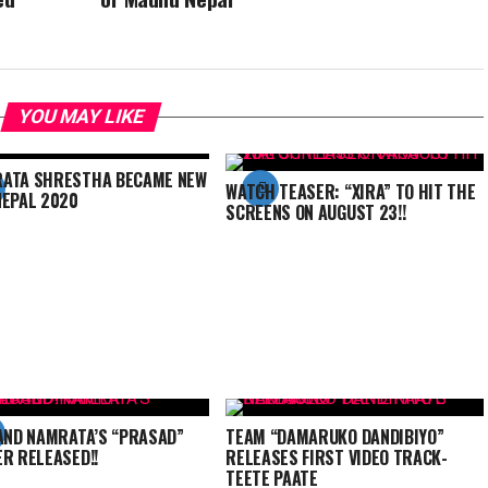
YOU MAY LIKE
ATA SHRESTHA BECAME NEW
WATCH TEASER: “XIRA” TO HIT THE
NEPAL 2020
SCREENS ON AUGUST 23!!
 AND NAMRATA’S “PRASAD”
TEAM “DAMARUKO DANDIBIYO”
ER RELEASED!!
RELEASES FIRST VIDEO TRACK-
TEETE PAATE