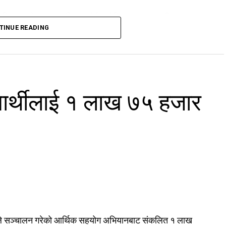
सिएसन, नेपाल क्लाइम्बिङ स्पोर्ट एसोसिएसन (काठमाडौं उपत्यका
TINUE READING
ङ–दोलखा र एभरेस्ट समिटियर्स एसोसिएसनले संयुक्त रूपमा गरेका
द्यार्थीलाई १ लाख ७५ हजार
ङ्घले सञ्चालन गरेको आर्थिक सहयोग अभियानबाट संकलित १ लाख