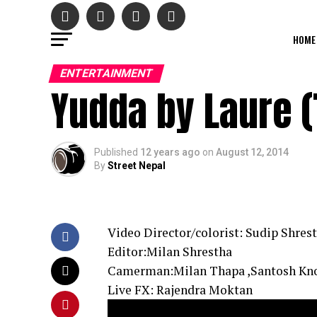
HOME
ENTERTAINMENT
Yudda by Laure 
Published
12 years ago
on
August 12, 2014
By
Street Nepal
Video Director/colorist: Sudip Shres
Editor:Milan Shrestha
Camerman:Milan Thapa ,Santosh K
Live FX: Rajendra Moktan