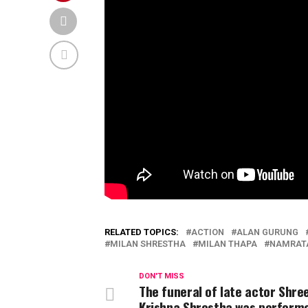
RELATED TOPICS:
ACTION
ALAN GURUNG
MILAN SHRESTHA
MILAN THAPA
NAMRAT
DON'T MISS
The funeral of late actor Shre
Krishna Shrestha was perform