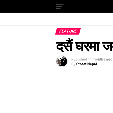
FEATURE
दसैं घरमा ज
Published
11 months ago
By
Street Nepal