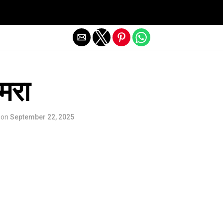
Exit mobile version
मरा
on
September 22, 2025