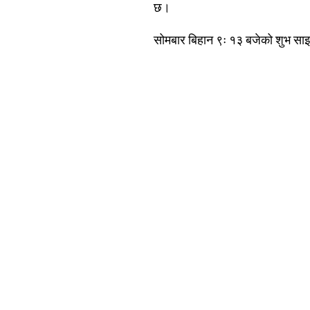
छ।
सोमबार बिहान ९ः १३ बजेको शुभ साइ