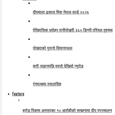
दीपमाला ढकाल मिस नेपाल वर्ल्ड २०२६
ऐतिहासिक धरोहर रानीपोखरी ३६० डिग्री एरियल दृश्यमा
पोखराको पुरानो विमानस्थल
बत्ती जडानपछि यस्तो देखियो न्युरोड
रंगमञ्चमा स्यालसिंह
Feature
ब्रोड पिकमा अस्ताएका १० आरोहीको सम्झनामा दीप प्रज्ज्वलन