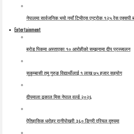
नेपालमा सार्वजनिक भयो नयाँ टिभीएस एन्ट्रोक १२५ रेस एक्सपी ब्ल
Entertainment
ब्रोड पिकमा अस्ताएका १० आरोहीको सम्झनामा दीप प्रज्ज्वलन
सुकुम्बासी तमु गुरुङ विद्यार्थीलाई १ लाख ७५ हजार सहयोग
दीपमाला ढकाल मिस नेपाल वर्ल्ड २०२६
ऐतिहासिक धरोहर रानीपोखरी ३६० डिग्री एरियल दृश्यमा