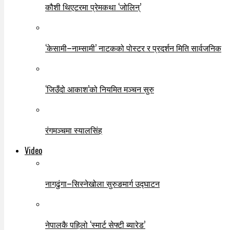
कौशी थिएटरमा प्रेमकथा ‘जोलिन्’
‘केसामी–नाम्सामी’ नाटकको पोस्टर र प्रदर्शन मिति सार्वजनिक
‘जिउँदो आकाश’को नियमित मञ्चन सुरु
रंगमञ्चमा स्यालसिंह
Video
नागढुंगा–सिस्नेखोला सुरुङमार्ग उद्घाटन
नेपालकै पहिलो ‘स्मार्ट सेफ्टी ब्यारेड’