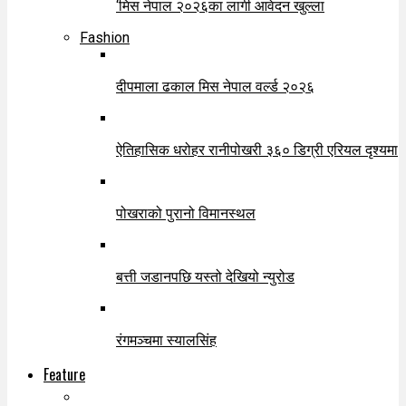
‘मिस नेपाल २०२६का लागी आवेदन खुल्ला
Fashion
दीपमाला ढकाल मिस नेपाल वर्ल्ड २०२६
ऐतिहासिक धरोहर रानीपोखरी ३६० डिग्री एरियल दृश्यमा
पोखराको पुरानो विमानस्थल
बत्ती जडानपछि यस्तो देखियो न्युरोड
रंगमञ्चमा स्यालसिंह
Feature