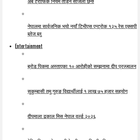
अब ट्राफिक नियम तोड्न सजिलो छैन!
नेपालमा सार्वजनिक भयो नयाँ टिभीएस एन्ट्रोक १२५ रेस एक्सपी
ब्लेज ब्लु
Entertainment
ब्रोड पिकमा अस्ताएका १० आरोहीको सम्झनामा दीप प्रज्ज्वलन
सुकुम्बासी तमु गुरुङ विद्यार्थीलाई १ लाख ७५ हजार सहयोग
दीपमाला ढकाल मिस नेपाल वर्ल्ड २०२६