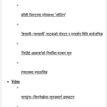
कौशी थिएटरमा प्रेमकथा ‘जोलिन्’
‘केसामी–नाम्सामी’ नाटकको पोस्टर र प्रदर्शन मिति सार्वजनिक
‘जिउँदो आकाश’को नियमित मञ्चन सुरु
रंगमञ्चमा स्यालसिंह
Video
नागढुंगा–सिस्नेखोला सुरुङमार्ग उद्घाटन