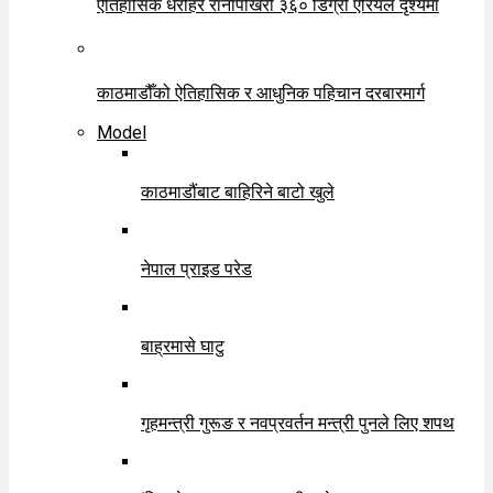
ऐतिहासिक धरोहर रानीपोखरी ३६० डिग्री एरियल दृश्यमा
काठमाडौँको ऐतिहासिक र आधुनिक पहिचान दरबारमार्ग
Model
काठमाडौंबाट बाहिरिने बाटो खुले
नेपाल प्राइड परेड
बाह्रमासे घाटु
गृहमन्त्री गुरूङ र नवप्रवर्तन मन्त्री पुनले लिए शपथ