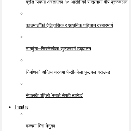
ब्रोड पिकमा अस्ताएका १० आरोहीको सम्झनामा दीप प्रज्ज्वलन
काठमाडौँको ऐतिहासिक र आधुनिक पहिचान दरबारमार्ग
नागढुंगा–सिस्नेखोला सुरुङमार्ग उद्घाटन
निर्माणको अन्तिम चरणमा पेप्सीकोला फुटबल ग्राउण्ड
नेपालकै पहिलो ‘स्मार्ट सेफ्टी ब्यारेड’
Theatre
मञ्चमा मिस मेनुका