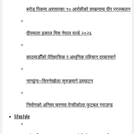
ब्रोड पिकमा अस्ताएका १० आरोहीको सम्झनामा दीप प्रज्ज्वलन
दीपमाला ढकाल मिस नेपाल वर्ल्ड २०२६
काठमाडौँको ऐतिहासिक र आधुनिक पहिचान दरबारमार्ग
नागढुंगा–सिस्नेखोला सुरुङमार्ग उद्घाटन
निर्माणको अन्तिम चरणमा पेप्सीकोला फुटबल ग्राउण्ड
lifestyle