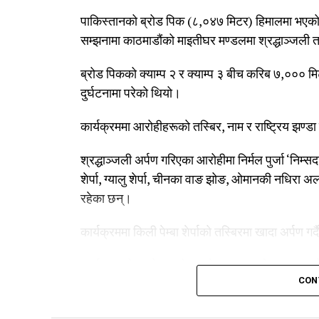
पाकिस्तानको ब्रोड पिक (८,०४७ मिटर) हिमालमा भएको 
सम्झनामा काठमाडौंको माइतीघर मण्डलमा श्रद्धाञ्जली
ब्रोड पिकको क्याम्प २ र क्याम्प ३ बीच करिब ७,००० मि
दुर्घटनामा परेको थियो।
कार्यक्रममा आरोहीहरूको तस्बिर, नाम र राष्ट्रिय झण्डा
श्रद्धाञ्जली अर्पण गरिएका आरोहीमा निर्मल पुर्जा ‘निम्सदाइ’,
शेर्पा, ग्यालु शेर्पा, चीनका वाङ झोङ, ओमानकी नधिरा 
रहेका छन्।
कार्यक्रममा किली पेम्बा शेर्पाको तस्बिरमा खादा अर्पण गर
कार्यक्रमको आयोजना नेपाल नेसनल माउन्टेन गाइड एसो
CON
विशेष समिति), माउन्ट एभरेस्ट समिटर्स क्लब रोल्वालि
हुन्।