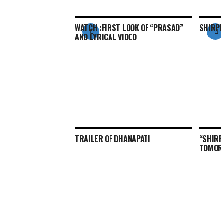
WATCH :FIRST LOOK OF “PRASAD”
SHIRP
AND LYRICAL VIDEO
TRAILER OF DHANAPATI
“SHIR
TOMOR