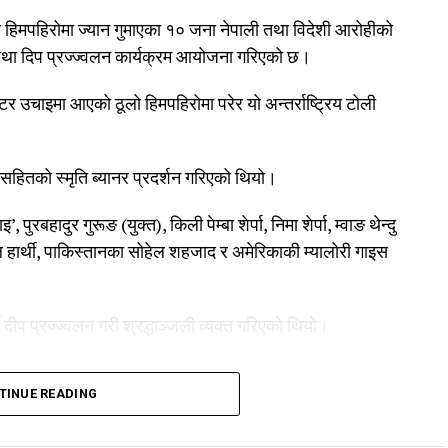
हिमपहिरोमा ज्यान गुमाएका १० जना नेपाली तथा विदेशी आरोहीको
 तथा दिप प्रज्ज्वलन कार्यक्रम आयोजना गरिएको छ।
टर उचाइमा आएको ठूलो हिमपहिरोमा परेर यो अन्तर्राष्ट्रिय टोली
 सहितको स्मृति ब्यानर प्रदर्शन गरिएको थियो।
 पुरबहादुर गुरूङ (युक्त), किली पेम्बा शेर्पा, निमा शेर्पा, म्वाङ थेन्दु
अल हार्थी, पाकिस्तानका सोहेल शहजाद र अमेरिकाकी म्यालोरी गाइस
्दै दीप प्रज्ज्वलन गरी श्रद्धाञ्जली व्यक्त गरिएको थियो।
सिएसन, नेपाल क्लाइम्बिङ स्पोर्ट एसोसिएसन (काठमाडौं उपत्यका
TINUE READING
ङ–दोलखा र एभरेस्ट समिटियर्स एसोसिएसनले संयुक्त रूपमा गरेका