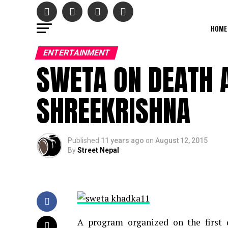
HOME
ENTERTAINMENT
SWETA ON DEATH 
SHREEKRISHNA
Published
11 years ago
on
August 12, 2015
By
Street Nepal
A program organized on the first d