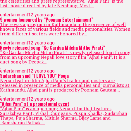
the celebrities and press representative. “Ajhai Pani” is the
last movie directed by late Nembang. Most...
entertainment
12 years ago
9 women honoured by “Poonam Entertainment”
There was a program in Kathmandu in the presence of well
known faces of various fields and media personalities. Women
from different sectors were honored by...
entertainment
12 years ago
Newly released song “Ke Gardaa Milcha Mitho Pirati”
“Ke Gardaa Milcha Mitho Pirati” is newly released fourth song
from an upcoming Nepali love story film “Ajhai Pani”. It is a
duet song by Deepak...
entertainment
12 years ago
Sudarshan said “I LOVE YOU” Pooja
Nepali feature film Ajhai Pani’s trailer and posters are
released in presence of media personalities and journalists at
Kathmandu. Ajhai pani is produced by Poonam Gautam...
entertainment
12 years ago
“Ajhai Pani” at a promotional event
“Ajhai Pani” is an upcoming Nepali film that features
Surakshya Pant, Vishal Dhungana, Puspa Khadka, Sudarshan
Thapa, Puja Sharma, Mithila Sharma, Bijay Lama and
Ramsharan Pathak....