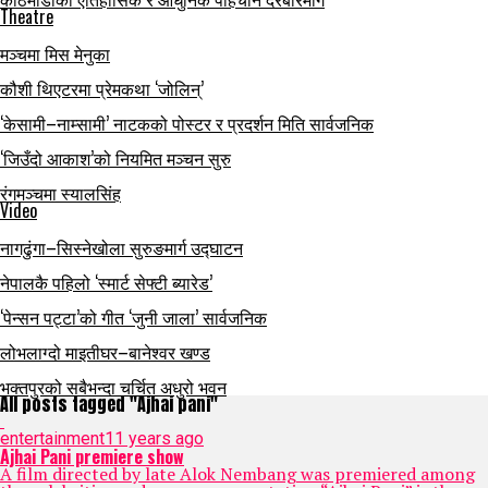
Theatre
मञ्चमा मिस मेनुका
कौशी थिएटरमा प्रेमकथा ‘जोलिन्’
‘केसामी–नाम्सामी’ नाटकको पोस्टर र प्रदर्शन मिति सार्वजनिक
‘जिउँदो आकाश’को नियमित मञ्चन सुरु
रंगमञ्चमा स्यालसिंह
Video
नागढुंगा–सिस्नेखोला सुरुङमार्ग उद्घाटन
नेपालकै पहिलो ‘स्मार्ट सेफ्टी ब्यारेड’
‘पेन्सन पट्टा’को गीत ‘जुनी जाला’ सार्वजनिक
लोभलाग्दो माइतीघर–बानेश्वर खण्ड
भक्तपुरको सबैभन्दा चर्चित अधुरो भवन
All posts tagged "Ajhai pani"
entertainment
11 years ago
Ajhai Pani premiere show
A film directed by late Alok Nembang was premiered among