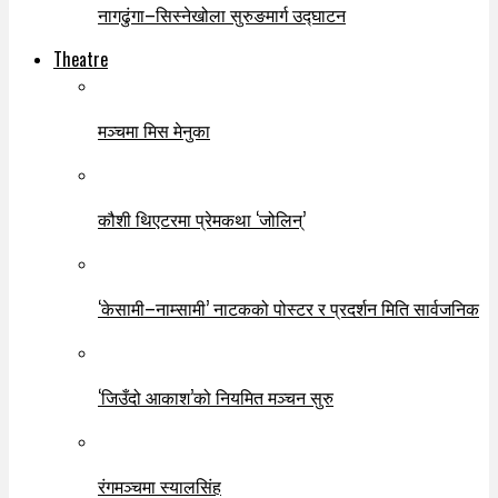
नागढुंगा–सिस्नेखोला सुरुङमार्ग उद्घाटन
Theatre
मञ्चमा मिस मेनुका
कौशी थिएटरमा प्रेमकथा ‘जोलिन्’
‘केसामी–नाम्सामी’ नाटकको पोस्टर र प्रदर्शन मिति सार्वजनिक
‘जिउँदो आकाश’को नियमित मञ्चन सुरु
रंगमञ्चमा स्यालसिंह