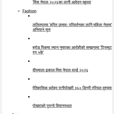
‘मिस नेपाल २०२६का लागी आवेदन खुल्ला
Fashion
ललितपुरमा ‘हरित उत्सवः परिवर्तनका लागि महिला नेतृत्व’
अभियान सुरु
ब्रोड पिकमा ज्यान गुमाएका आरोहीको सम्झनामा ‘ट्रिब्युट
रन ५के’
दीपमाला ढकाल मिस नेपाल वर्ल्ड २०२६
ऐतिहासिक धरोहर रानीपोखरी ३६० डिग्री एरियल दृश्यमा
पोखराको पुरानो विमानस्थल