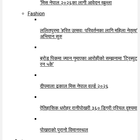
‘मिस नेपाल २०२६का लागी आवेदन खुल्ला
Fashion
ललितपुरमा ‘हरित उत्सवः परिवर्तनका लागि महिला नेतृत्व’
अभियान सुरु
ब्रोड पिकमा ज्यान गुमाएका आरोहीको सम्झनामा ‘ट्रिब्युट
रन ५के’
दीपमाला ढकाल मिस नेपाल वर्ल्ड २०२६
ऐतिहासिक धरोहर रानीपोखरी ३६० डिग्री एरियल दृश्यमा
पोखराको पुरानो विमानस्थल