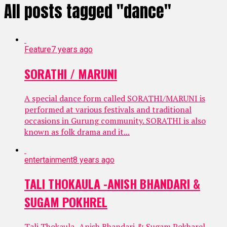
All posts tagged "dance"
Feature
7 years ago
SORATHI / MARUNI
A special dance form called SORATHI/MARUNI is
performed at various festivals and traditional
occasions in Gurung community. SORATHI is also
known as folk drama and it...
entertainment
8 years ago
TALI THOKAULA -ANISH BHANDARI &
SUGAM POKHREL
Tali Thokaula -Anish Bhandari & Sugam Pokharel