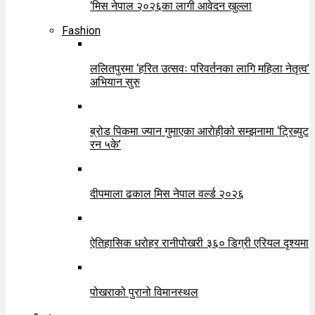
‘मिस नेपाल २०२६का लागी आवेदन खुल्ला
Fashion
ललितपुरमा ‘हरित उत्सवः परिवर्तनका लागि महिला नेतृत्व’
अभियान सुरु
ब्रोड पिकमा ज्यान गुमाएका आरोहीको सम्झनामा ‘ट्रिब्युट
रन ५के’
दीपमाला ढकाल मिस नेपाल वर्ल्ड २०२६
ऐतिहासिक धरोहर रानीपोखरी ३६० डिग्री एरियल दृश्यमा
पोखराको पुरानो विमानस्थल