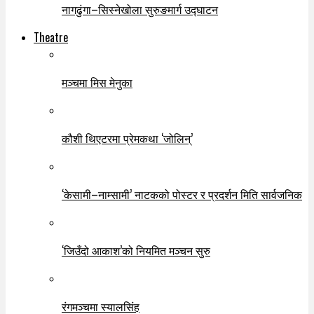
नागढुंगा–सिस्नेखोला सुरुङमार्ग उद्घाटन
Theatre
मञ्चमा मिस मेनुका
कौशी थिएटरमा प्रेमकथा ‘जोलिन्’
‘केसामी–नाम्सामी’ नाटकको पोस्टर र प्रदर्शन मिति सार्वजनिक
‘जिउँदो आकाश’को नियमित मञ्चन सुरु
रंगमञ्चमा स्यालसिंह