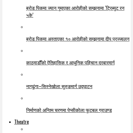
ब्रोड पिकमा ज्यान गुमाएका आरोहीको सम्झनामा ‘ट्रिब्युट रन
५के’
ब्रोड पिकमा अस्ताएका १० आरोहीको सम्झनामा दीप प्रज्ज्वलन
काठमाडौँको ऐतिहासिक र आधुनिक पहिचान दरबारमार्ग
नागढुंगा–सिस्नेखोला सुरुङमार्ग उद्घाटन
निर्माणको अन्तिम चरणमा पेप्सीकोला फुटबल ग्राउण्ड
Theatre