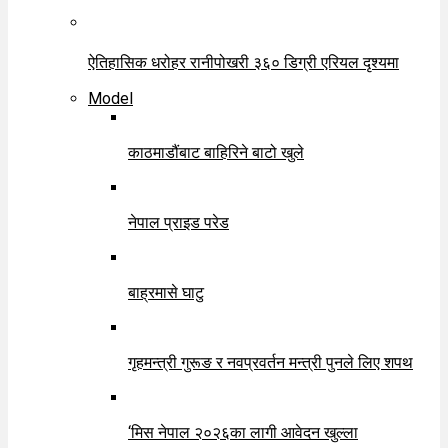
ऐतिहासिक धरोहर रानीपोखरी ३६० डिग्री एरियल दृश्यमा
Model
काठमाडौंबाट बाहिरिने बाटो खुले
नेपाल प्राइड परेड
बाह्रमासे घाटु
गृहमन्त्री गुरूङ र नवप्रवर्तन मन्त्री पुनले लिए शपथ
‘मिस नेपाल २०२६का लागी आवेदन खुल्ला