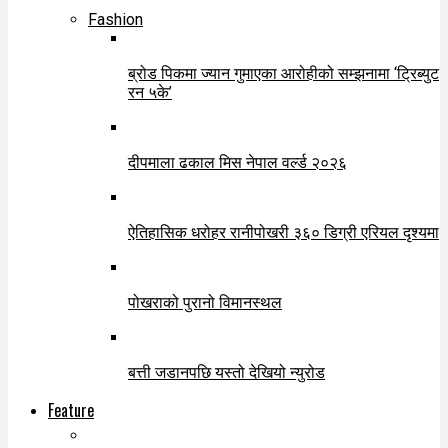
Fashion
ब्रोड पिकमा ज्यान गुमाएका आरोहीको सम्झनामा ‘ट्रिब्युट
रन ५के’
दीपमाला ढकाल मिस नेपाल वर्ल्ड २०२६
ऐतिहासिक धरोहर रानीपोखरी ३६० डिग्री एरियल दृश्यमा
पोखराको पुरानो विमानस्थल
बत्ती जडानपछि यस्तो देखियो न्युरोड
Feature