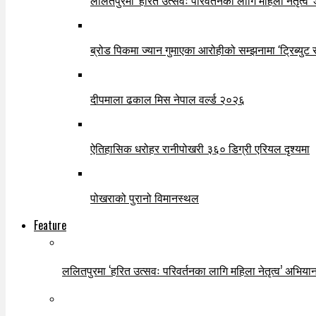
ललितपुरमा ‘हरित उत्सवः परिवर्तनका लागि महिला नेतृत्व’
ब्रोड पिकमा ज्यान गुमाएका आरोहीको सम्झनामा ‘ट्रिब्युट 
दीपमाला ढकाल मिस नेपाल वर्ल्ड २०२६
ऐतिहासिक धरोहर रानीपोखरी ३६० डिग्री एरियल दृश्यमा
पोखराको पुरानो विमानस्थल
Feature
ललितपुरमा ‘हरित उत्सवः परिवर्तनका लागि महिला नेतृत्व’ अभियान