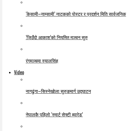
‘केसामी–नाम्सामी’ नाटकको पोस्टर र प्रदर्शन मिति सार्वजनिक
‘जिउँदो आकाश’को नियमित मञ्चन सुरु
रंगमञ्चमा स्यालसिंह
Video
नागढुंगा–सिस्नेखोला सुरुङमार्ग उद्घाटन
नेपालकै पहिलो ‘स्मार्ट सेफ्टी ब्यारेड’