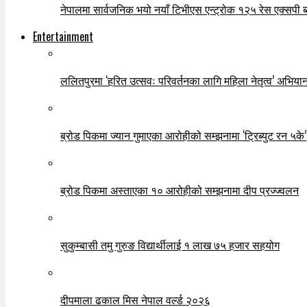
नेपालमा सार्वजनिक भयो नयाँ टिभीएस एन्ट्रोक १२५ रेस एक्सपी ब्ल
Entertainment
ललितपुरमा ‘हरित उत्सवः परिवर्तनका लागि महिला नेतृत्व’ अभियान
ब्रोड पिकमा ज्यान गुमाएका आरोहीको सम्झनामा ‘ट्रिब्युट रन ५के’
ब्रोड पिकमा अस्ताएका १० आरोहीको सम्झनामा दीप प्रज्ज्वलन
सुकुम्बासी तमु गुरुङ विद्यार्थीलाई १ लाख ७५ हजार सहयोग
दीपमाला ढकाल मिस नेपाल वर्ल्ड २०२६