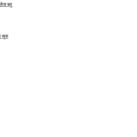
ेज ब्लु
 सुरु