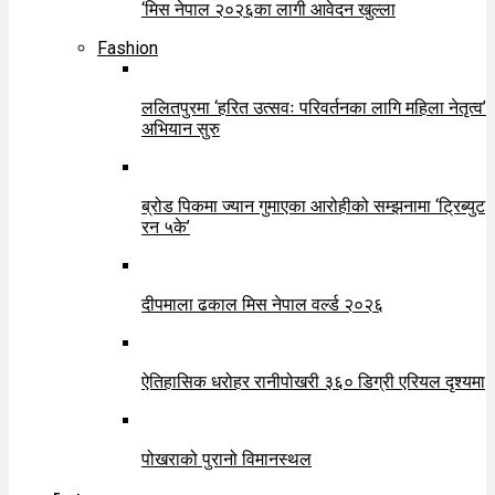
‘मिस नेपाल २०२६का लागी आवेदन खुल्ला
Fashion
ललितपुरमा ‘हरित उत्सवः परिवर्तनका लागि महिला नेतृत्व’
अभियान सुरु
ब्रोड पिकमा ज्यान गुमाएका आरोहीको सम्झनामा ‘ट्रिब्युट
रन ५के’
दीपमाला ढकाल मिस नेपाल वर्ल्ड २०२६
ऐतिहासिक धरोहर रानीपोखरी ३६० डिग्री एरियल दृश्यमा
पोखराको पुरानो विमानस्थल