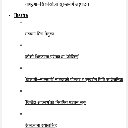
नागढुंगा–सिस्नेखोला सुरुङमार्ग उद्घाटन
Theatre
मञ्चमा मिस मेनुका
कौशी थिएटरमा प्रेमकथा ‘जोलिन्’
‘केसामी–नाम्सामी’ नाटकको पोस्टर र प्रदर्शन मिति सार्वजनिक
‘जिउँदो आकाश’को नियमित मञ्चन सुरु
रंगमञ्चमा स्यालसिंह