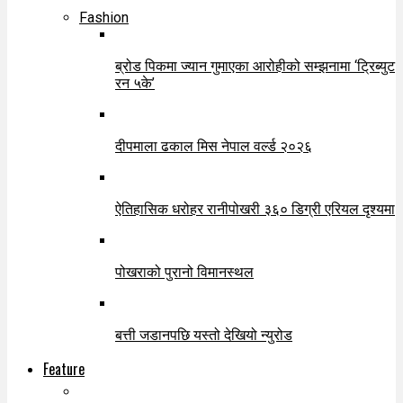
Fashion
ब्रोड पिकमा ज्यान गुमाएका आरोहीको सम्झनामा ‘ट्रिब्युट
रन ५के’
दीपमाला ढकाल मिस नेपाल वर्ल्ड २०२६
ऐतिहासिक धरोहर रानीपोखरी ३६० डिग्री एरियल दृश्यमा
पोखराको पुरानो विमानस्थल
बत्ती जडानपछि यस्तो देखियो न्युरोड
Feature