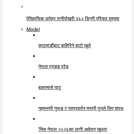
ऐतिहासिक धरोहर रानीपोखरी ३६० डिग्री एरियल दृश्यमा
Model
काठमाडौंबाट बाहिरिने बाटो खुले
नेपाल प्राइड परेड
बाह्रमासे घाटु
गृहमन्त्री गुरूङ र नवप्रवर्तन मन्त्री पुनले लिए शपथ
‘मिस नेपाल २०२६का लागी आवेदन खुल्ला