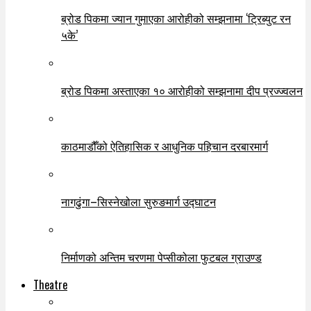
ब्रोड पिकमा ज्यान गुमाएका आरोहीको सम्झनामा ‘ट्रिब्युट रन
५के’
ब्रोड पिकमा अस्ताएका १० आरोहीको सम्झनामा दीप प्रज्ज्वलन
काठमाडौँको ऐतिहासिक र आधुनिक पहिचान दरबारमार्ग
नागढुंगा–सिस्नेखोला सुरुङमार्ग उद्घाटन
निर्माणको अन्तिम चरणमा पेप्सीकोला फुटबल ग्राउण्ड
Theatre