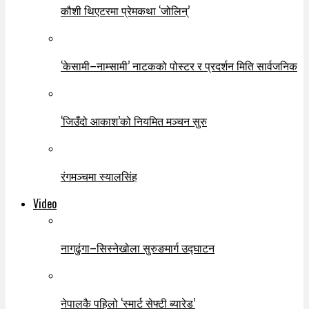
कौशी थिएटरमा प्रेमकथा ‘जोलिन्’
‘केसामी–नाम्सामी’ नाटकको पोस्टर र प्रदर्शन मिति सार्वजनिक
‘जिउँदो आकाश’को नियमित मञ्चन सुरु
रंगमञ्चमा स्यालसिंह
Video
नागढुंगा–सिस्नेखोला सुरुङमार्ग उद्घाटन
नेपालकै पहिलो ‘स्मार्ट सेफ्टी ब्यारेड’