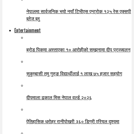
नेपालमा सार्वजनिक भयो नयाँ टिभीएस एन्ट्रोक १२५ रेस एक्सपी
ब्लेज ब्लु
Entertainment
ब्रोड पिकमा अस्ताएका १० आरोहीको सम्झनामा दीप प्रज्ज्वलन
सुकुम्बासी तमु गुरुङ विद्यार्थीलाई १ लाख ७५ हजार सहयोग
दीपमाला ढकाल मिस नेपाल वर्ल्ड २०२६
ऐतिहासिक धरोहर रानीपोखरी ३६० डिग्री एरियल दृश्यमा