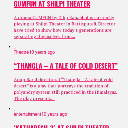
GUMFUN AT SHILPI THEATER
A drama GUMFUN by Dilip Ranabhat is currently
playing at Shilpi Theater in Battisputali. Director
have tried to show how today’s generations are
separating themselves from...
Theatre
10 years ago
“THANGLA – A TALE OF COLD DESERT”
Anup Baral directorial “Thangla – A tale of cold
desert” is a play that portrays the tradition of
polyandry system still practiced in the Himalayas.
The play presents...
entertainment
10 years ago
‘KATHADESH-3’ AT SHILPI THEATER