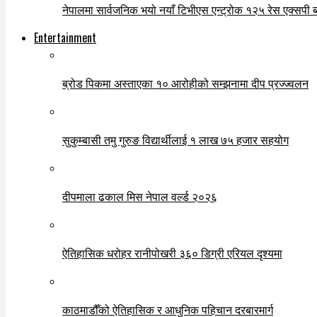
नेपालमा सार्वजनिक भयो नयाँ टिभीएस एन्ट्रोक १२५ रेस एक्सपी ब्ल
Entertainment
ब्रोड पिकमा अस्ताएका १० आरोहीको सम्झनामा दीप प्रज्ज्वलन
सुकुम्बासी तमु गुरुङ विद्यार्थीलाई १ लाख ७५ हजार सहयोग
दीपमाला ढकाल मिस नेपाल वर्ल्ड २०२६
ऐतिहासिक धरोहर रानीपोखरी ३६० डिग्री एरियल दृश्यमा
काठमाडौँको ऐतिहासिक र आधुनिक पहिचान दरबारमार्ग