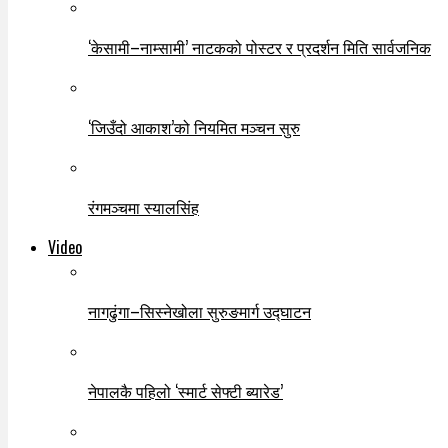
‘केसामी–नाम्सामी’ नाटकको पोस्टर र प्रदर्शन मिति सार्वजनिक
‘जिउँदो आकाश’को नियमित मञ्चन सुरु
रंगमञ्चमा स्यालसिंह
Video
नागढुंगा–सिस्नेखोला सुरुङमार्ग उद्घाटन
नेपालकै पहिलो ‘स्मार्ट सेफ्टी ब्यारेड’