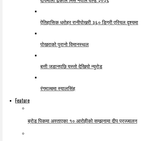
दीपमाला ढकाल मिस नेपाल वर्ल्ड २०२६
ऐतिहासिक धरोहर रानीपोखरी ३६० डिग्री एरियल दृश्यमा
पोखराको पुरानो विमानस्थल
बत्ती जडानपछि यस्तो देखियो न्युरोड
रंगमञ्चमा स्यालसिंह
Feature
ब्रोड पिकमा अस्ताएका १० आरोहीको सम्झनामा दीप प्रज्ज्वलन