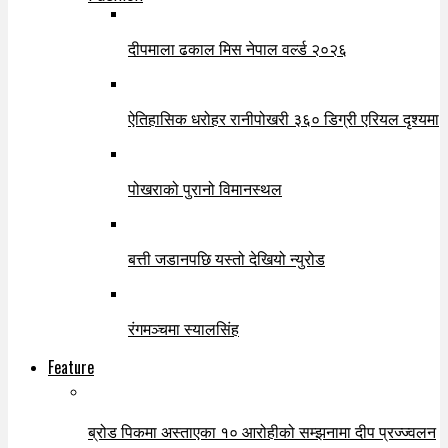
दीपमाला ढकाल मिस नेपाल वर्ल्ड २०२६
ऐतिहासिक धरोहर रानीपोखरी ३६० डिग्री एरियल दृश्यमा
पोखराको पुरानो विमानस्थल
बत्ती जडानपछि यस्तो देखियो न्युरोड
रंगमञ्चमा स्यालसिंह
Feature
ब्रोड पिकमा अस्ताएका १० आरोहीको सम्झनामा दीप प्रज्ज्वलन