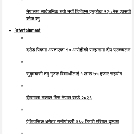
नेपालमा सार्वजनिक भयो नयाँ टिभीएस एन्ट्रोक १२५ रेस एक्सपी
ब्लेज ब्लु
Entertainment
ब्रोड पिकमा अस्ताएका १० आरोहीको सम्झनामा दीप प्रज्ज्वलन
सुकुम्बासी तमु गुरुङ विद्यार्थीलाई १ लाख ७५ हजार सहयोग
दीपमाला ढकाल मिस नेपाल वर्ल्ड २०२६
ऐतिहासिक धरोहर रानीपोखरी ३६० डिग्री एरियल दृश्यमा