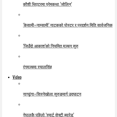
कौशी थिएटरमा प्रेमकथा ‘जोलिन्’
‘केसामी–नाम्सामी’ नाटकको पोस्टर र प्रदर्शन मिति सार्वजनिक
‘जिउँदो आकाश’को नियमित मञ्चन सुरु
रंगमञ्चमा स्यालसिंह
Video
नागढुंगा–सिस्नेखोला सुरुङमार्ग उद्घाटन
नेपालकै पहिलो ‘स्मार्ट सेफ्टी ब्यारेड’