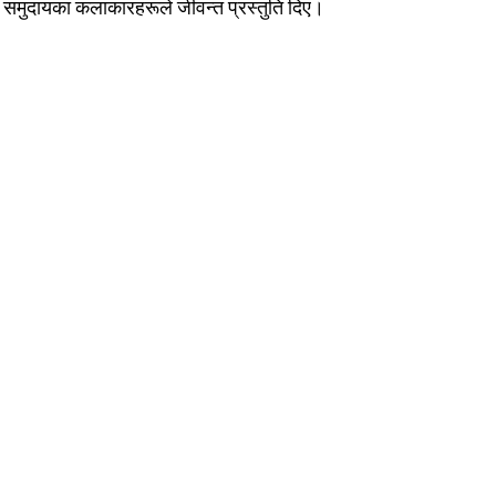
ुङ समुदायका कलाकारहरूले जीवन्त प्रस्तुति दिए।