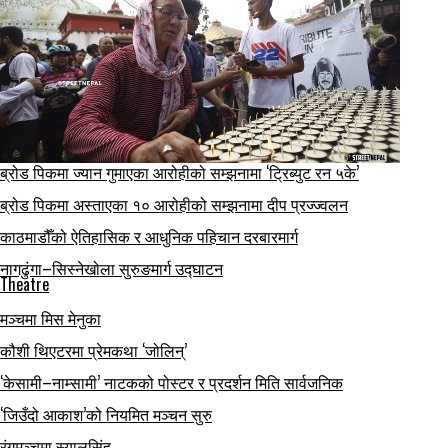
ब्रोड पिकमा ज्यान गुमाएका आरोहीको सम्झनामा ‘ट्रिब्युट रन ५के’
ब्रोड पिकमा अस्ताएका १० आरोहीको सम्झनामा दीप प्रज्ज्वलन
काठमाडौँको ऐतिहासिक र आधुनिक पहिचान दरबारमार्ग
नागढुंगा–सिस्नेखोला सुरुङमार्ग उद्घाटन
Theatre
मञ्चमा मिस मेनुका
कौशी थिएटरमा प्रेमकथा ‘जोलिन्’
‘केसामी–नाम्सामी’ नाटकको पोस्टर र प्रदर्शन मिति सार्वजनिक
‘जिउँदो आकाश’को नियमित मञ्चन सुरु
रंगमञ्चमा स्यालसिंह