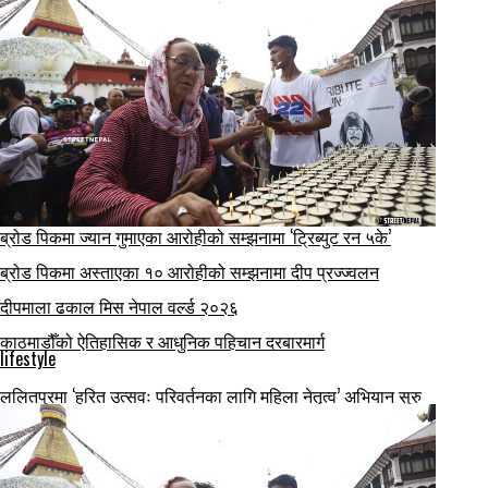
ब्रोड पिकमा ज्यान गुमाएका आरोहीको सम्झनामा ‘ट्रिब्युट रन ५के’
ब्रोड पिकमा अस्ताएका १० आरोहीको सम्झनामा दीप प्रज्ज्वलन
दीपमाला ढकाल मिस नेपाल वर्ल्ड २०२६
काठमाडौँको ऐतिहासिक र आधुनिक पहिचान दरबारमार्ग
lifestyle
ललितपुरमा ‘हरित उत्सवः परिवर्तनका लागि महिला नेतृत्व’ अभियान सुरु