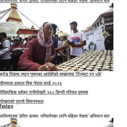
ललितपुरमा ‘हरित उत्सवः परिवर्तनका लागि महिला नेतृत्व’ अभियान सुरु
ब्रोड पिकमा ज्यान गुमाएका आरोहीको सम्झनामा ‘ट्रिब्युट रन ५के’
दीपमाला ढकाल मिस नेपाल वर्ल्ड २०२६
ऐतिहासिक धरोहर रानीपोखरी ३६० डिग्री एरियल दृश्यमा
पोखराको पुरानो विमानस्थल
Feature
ललितपुरमा ‘हरित उत्सवः परिवर्तनका लागि महिला नेतृत्व’ अभियान सुरु