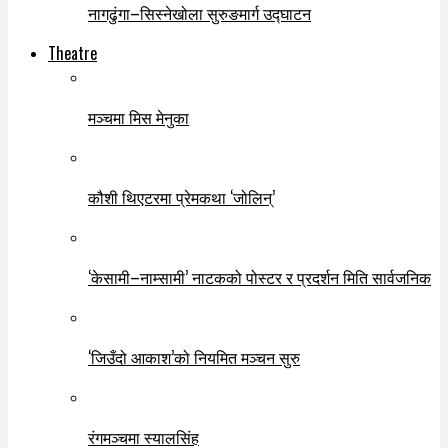
नागढुंगा–सिस्नेखोला सुरुङमार्ग उद्घाटन
Theatre
मञ्चमा मिस मेनुका
कौशी थिएटरमा प्रेमकथा ‘जोलिन्’
‘केसामी–नाम्सामी’ नाटकको पोस्टर र प्रदर्शन मिति सार्वजनिक
‘जिउँदो आकाश’को नियमित मञ्चन सुरु
रंगमञ्चमा स्यालसिंह