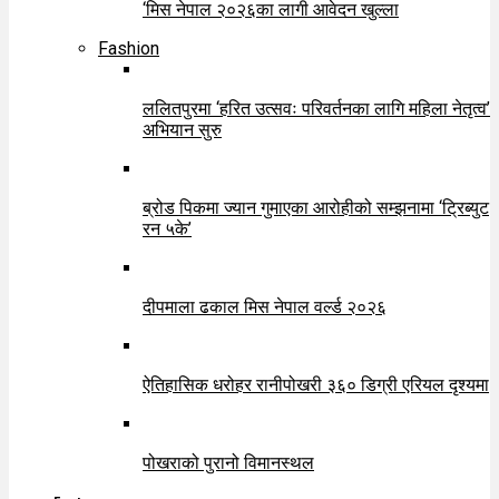
‘मिस नेपाल २०२६का लागी आवेदन खुल्ला
Fashion
ललितपुरमा ‘हरित उत्सवः परिवर्तनका लागि महिला नेतृत्व’
अभियान सुरु
ब्रोड पिकमा ज्यान गुमाएका आरोहीको सम्झनामा ‘ट्रिब्युट
रन ५के’
दीपमाला ढकाल मिस नेपाल वर्ल्ड २०२६
ऐतिहासिक धरोहर रानीपोखरी ३६० डिग्री एरियल दृश्यमा
पोखराको पुरानो विमानस्थल