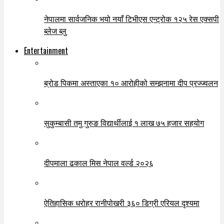
नेपालमा सार्वजनिक भयो नयाँ टिभीएस एन्ट्रोक १२५ रेस एक्सपी
ब्लेज ब्लु
Entertainment
ब्रोड पिकमा अस्ताएका १० आरोहीको सम्झनामा दीप प्रज्ज्वलन
सुकुम्बासी तमु गुरुङ विद्यार्थीलाई १ लाख ७५ हजार सहयोग
दीपमाला ढकाल मिस नेपाल वर्ल्ड २०२६
ऐतिहासिक धरोहर रानीपोखरी ३६० डिग्री एरियल दृश्यमा