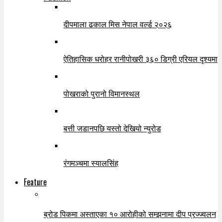
दीपमाला ढकाल मिस नेपाल वर्ल्ड २०२६
ऐतिहासिक धरोहर रानीपोखरी ३६० डिग्री एरियल दृश्यमा
पोखराको पुरानो विमानस्थल
बत्ती जडानपछि यस्तो देखियो न्युरोड
रंगमञ्चमा स्यालसिंह
Feature
ब्रोड पिकमा अस्ताएका १० आरोहीको सम्झनामा दीप प्रज्ज्वलन