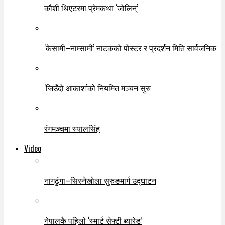
कौशी थिएटरमा प्रेमकथा ‘जोलिन्’
‘केसामी–नाम्सामी’ नाटकको पोस्टर र प्रदर्शन मिति सार्वजनिक
‘जिउँदो आकाश’को नियमित मञ्चन सुरु
रंगमञ्चमा स्यालसिंह
Video
नागढुंगा–सिस्नेखोला सुरुङमार्ग उद्घाटन
नेपालकै पहिलो ‘स्मार्ट सेफ्टी ब्यारेड’