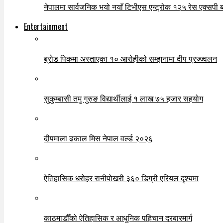
नेपालमा सार्वजनिक भयो नयाँ टिभीएस एन्ट्रोक १२५ रेस एक्सपी ब्ल
Entertainment
ब्रोड पिकमा अस्ताएका १० आरोहीको सम्झनामा दीप प्रज्ज्वलन
सुकुम्बासी तमु गुरुङ विद्यार्थीलाई १ लाख ७५ हजार सहयोग
दीपमाला ढकाल मिस नेपाल वर्ल्ड २०२६
ऐतिहासिक धरोहर रानीपोखरी ३६० डिग्री एरियल दृश्यमा
काठमाडौँको ऐतिहासिक र आधुनिक पहिचान दरबारमार्ग