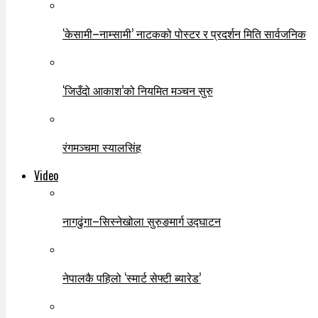
‘केसामी–नाम्सामी’ नाटकको पोस्टर र प्रदर्शन मिति सार्वजनिक
‘जिउँदो आकाश’को नियमित मञ्चन सुरु
रंगमञ्चमा स्यालसिंह
Video
नागढुंगा–सिस्नेखोला सुरुङमार्ग उद्घाटन
नेपालकै पहिलो ‘स्मार्ट सेफ्टी ब्यारेड’