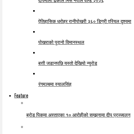
दीपमाला ढकाल मिस नेपाल वर्ल्ड २०२६
ऐतिहासिक धरोहर रानीपोखरी ३६० डिग्री एरियल दृश्यमा
पोखराको पुरानो विमानस्थल
बत्ती जडानपछि यस्तो देखियो न्युरोड
रंगमञ्चमा स्यालसिंह
Feature
ब्रोड पिकमा अस्ताएका १० आरोहीको सम्झनामा दीप प्रज्ज्वलन