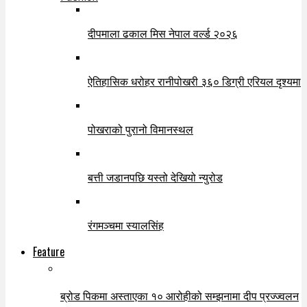
दीपमाला ढकाल मिस नेपाल वर्ल्ड २०२६
ऐतिहासिक धरोहर रानीपोखरी ३६० डिग्री एरियल दृश्यमा
पोखराको पुरानो विमानस्थल
बत्ती जडानपछि यस्तो देखियो न्युरोड
रंगमञ्चमा स्यालसिंह
Feature
ब्रोड पिकमा अस्ताएका १० आरोहीको सम्झनामा दीप प्रज्ज्वलन