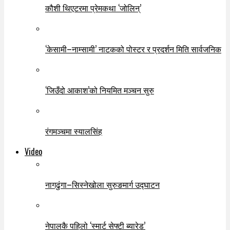
कौशी थिएटरमा प्रेमकथा ‘जोलिन्’
‘केसामी–नाम्सामी’ नाटकको पोस्टर र प्रदर्शन मिति सार्वजनिक
‘जिउँदो आकाश’को नियमित मञ्चन सुरु
रंगमञ्चमा स्यालसिंह
Video
नागढुंगा–सिस्नेखोला सुरुङमार्ग उद्घाटन
नेपालकै पहिलो ‘स्मार्ट सेफ्टी ब्यारेड’