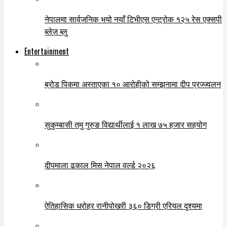
नेपालमा सार्वजनिक भयो नयाँ टिभीएस एन्ट्रोक १२५ रेस एक्सपी
ब्लेज ब्लु
Entertainment
ब्रोड पिकमा अस्ताएका १० आरोहीको सम्झनामा दीप प्रज्ज्वलन
सुकुम्बासी तमु गुरुङ विद्यार्थीलाई १ लाख ७५ हजार सहयोग
दीपमाला ढकाल मिस नेपाल वर्ल्ड २०२६
ऐतिहासिक धरोहर रानीपोखरी ३६० डिग्री एरियल दृश्यमा