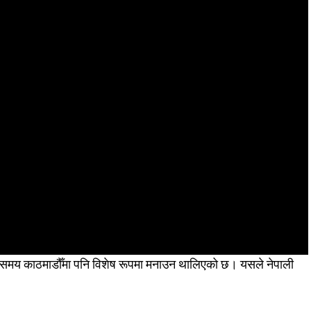
्लो समय काठमाडौँमा पनि विशेष रूपमा मनाउन थालिएको छ। यसले नेपाली