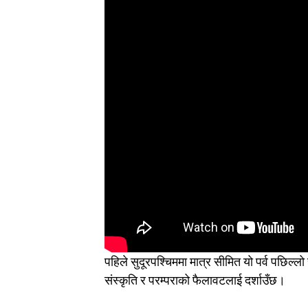
पहिले सुदूरपश्चिममा मात्र सीमित यो पर्व पछिल
संस्कृति र परम्पराको फैलावटलाई दर्शाउँछ।