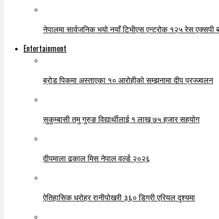
नेपालमा सार्वजनिक भयो नयाँ टिभीएस एन्ट्रोक १२५ रेस एक्सपी ब्ल
Entertainment
ब्रोड पिकमा अस्ताएका १० आरोहीको सम्झनामा दीप प्रज्ज्वलन
सुकुम्बासी तमु गुरुङ विद्यार्थीलाई १ लाख ७५ हजार सहयोग
दीपमाला ढकाल मिस नेपाल वर्ल्ड २०२६
ऐतिहासिक धरोहर रानीपोखरी ३६० डिग्री एरियल दृश्यमा