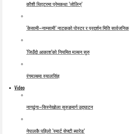
कौशी थिएटरमा प्रेमकथा ‘जोलिन्’
‘केसामी–नाम्सामी’ नाटकको पोस्टर र प्रदर्शन मिति सार्वजनिक
‘जिउँदो आकाश’को नियमित मञ्चन सुरु
रंगमञ्चमा स्यालसिंह
Video
नागढुंगा–सिस्नेखोला सुरुङमार्ग उद्घाटन
नेपालकै पहिलो ‘स्मार्ट सेफ्टी ब्यारेड’