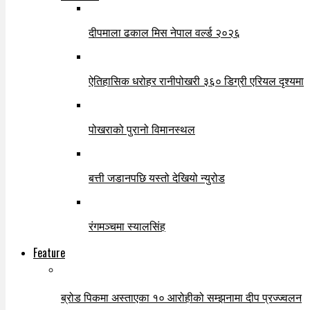
दीपमाला ढकाल मिस नेपाल वर्ल्ड २०२६
ऐतिहासिक धरोहर रानीपोखरी ३६० डिग्री एरियल दृश्यमा
पोखराको पुरानो विमानस्थल
बत्ती जडानपछि यस्तो देखियो न्युरोड
रंगमञ्चमा स्यालसिंह
Feature
ब्रोड पिकमा अस्ताएका १० आरोहीको सम्झनामा दीप प्रज्ज्वलन