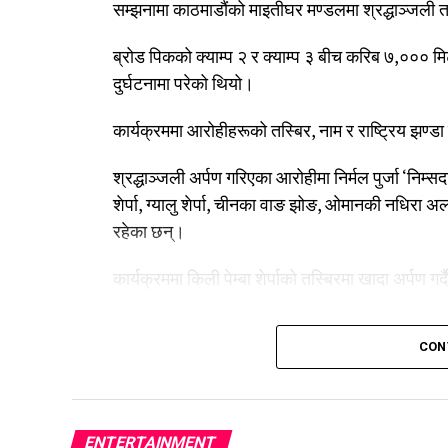
सम्झनामा काठमाडौंको माइतीघर मण्डलमा श्रद्धाञ्जली
ब्रोड पिकको क्याम्प २ र क्याम्प ३ बीच करिब ७,००० मि
दुर्घटनामा परेको थियो।
कार्यक्रममा आरोहीहरूको तस्बिर, नाम र राष्ट्रिय झण्डा
श्रद्धाञ्जली अर्पण गरिएका आरोहीमा निर्मल पुर्जा ‘निम्सदाइ’,
शेर्पा, ग्यालु शेर्पा, चीनका वाङ झोङ, ओमानकी नधिरा 
रहेका छन्।
कार्यक्रममा किली पेम्बा शेर्पाको तस्बिरमा खादा अर्पण गर
कार्यक्रमको आयोजना नेपाल नेसनल माउन्टेन गाइड एसो
CON
विशेष समिति), माउन्ट एभरेस्ट समिटर्स क्लब रोल्वालि
हुन्।
ENTERTAINMENT