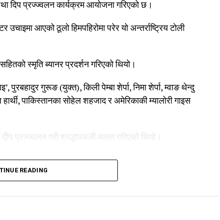
 तथा दिप प्रज्ज्वलन कार्यक्रम आयोजना गरिएको छ।
टर उचाइमा आएको ठूलो हिमपहिरोमा परेर यो अन्तर्राष्ट्रिय टोली
 सहितको स्मृति ब्यानर प्रदर्शन गरिएको थियो।
 पुरबहादुर गुरूङ (युक्त), किली पेम्बा शेर्पा, निमा शेर्पा, म्वाङ थेन्दु
अल हार्थी, पाकिस्तानका सोहेल शहजाद र अमेरिकाकी म्यालोरी गाइस
्दै दीप प्रज्ज्वलन गरी श्रद्धाञ्जली व्यक्त गरिएको थियो।
सिएसन, नेपाल क्लाइम्बिङ स्पोर्ट एसोसिएसन (काठमाडौं उपत्यका
TINUE READING
ङ–दोलखा र एभरेस्ट समिटियर्स एसोसिएसनले संयुक्त रूपमा गरेका