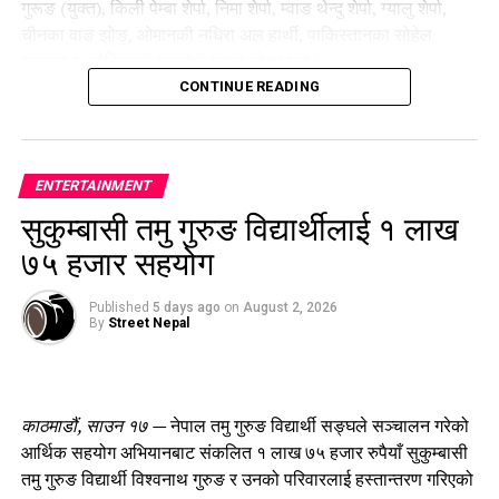
गुरूङ (युक्त), किली पेम्बा शेर्पा, निमा शेर्पा, म्वाङ थेन्दु शेर्पा, ग्यालु शेर्पा,
चीनका वाङ झोङ, ओमानकी नधिरा अल हार्थी, पाकिस्तानका सोहेल
शहजाद र अमेरिकाकी म्यालोरी गाइस रहेका छन्।
CONTINUE READING
कार्यक्रममा किली पेम्बा शेर्पाको तस्बिरमा खादा अर्पण गर्दै दीप प्रज्ज्वलन
गरी श्रद्धाञ्जली व्यक्त गरिएको थियो।
कार्यक्रमको आयोजना नेपाल नेसनल माउन्टेन गाइड एसोसिएसन, नेपाल
ENTERTAINMENT
क्लाइम्बिङ स्पोर्ट एसोसिएसन (काठमाडौं उपत्यका विशेष समिति), माउन्ट
सुकुम्बासी तमु गुरुङ विद्यार्थीलाई १ लाख
एभरेस्ट समिटर्स क्लब रोल्वालिङ–दोलखा र एभरेस्ट समिटियर्स
७५ हजार सहयोग
एसोसिएसनले संयुक्त रूपमा गरेका हुन्।
Published
5 days ago
on
August 2, 2026
By
Street Nepal
काठमाडौं, साउन १७ —
नेपाल तमु गुरुङ विद्यार्थी सङ्घले सञ्चालन गरेको
आर्थिक सहयोग अभियानबाट संकलित १ लाख ७५ हजार रुपैयाँ सुकुम्बासी
तमु गुरुङ विद्यार्थी विश्वनाथ गुरुङ र उनको परिवारलाई हस्तान्तरण गरिएको