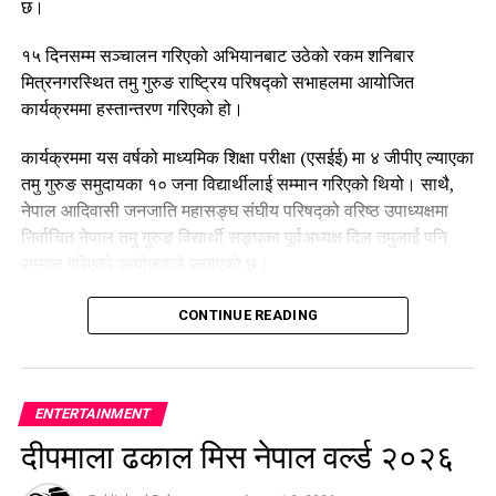
छ।
१५ दिनसम्म सञ्चालन गरिएको अभियानबाट उठेको रकम शनिबार
मित्रनगरस्थित तमु गुरुङ राष्ट्रिय परिषद्को सभाहलमा आयोजित
कार्यक्रममा हस्तान्तरण गरिएको हो।
कार्यक्रममा यस वर्षको माध्यमिक शिक्षा परीक्षा (एसईई) मा ४ जीपीए ल्याएका
तमु गुरुङ समुदायका १० जना विद्यार्थीलाई सम्मान गरिएको थियो। साथै,
नेपाल आदिवासी जनजाति महासङ्घ संघीय परिषद्को वरिष्ठ उपाध्यक्षमा
निर्वाचित नेपाल तमु गुरुङ विद्यार्थी सङ्घका पूर्वअध्यक्ष दिल तमुलाई पनि
सम्मान गरिएको आयोजकले जनाएको छ।
कार्यक्रममा वक्ताहरूले शिक्षा र सामाजिक सहकार्यका माध्यमबाट विपन्न
CONTINUE READING
विद्यार्थीलाई सहयोग गर्ने अभियानलाई निरन्तरता दिने प्रतिबद्धता व्यक्त
गरेका थिए।
ENTERTAINMENT
दीपमाला ढकाल मिस नेपाल वर्ल्ड २०२६
RELATED TOPICS: