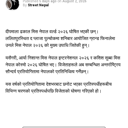
UP NEXT
Published
5 days ago
on
August 2, 2026
तमू (गुरुङ) सञ्चारकर्मी संघद्वारा पत्रकारिता पुरस्कार वितरण
By
Street Nepal
DON'T MISS
सिन्धुलीमा जुनार उत्सव
दीपमाला ढकाल मिस नेपाल वर्ल्ड २०२६ घोषित भएकी छन्।
ललितपुरस्थित द प्लाजा पुल्चोकमा शनिबार आयोजित ग्रान्ड फिनालेमा
उनले मिस नेपाल २०२६ को मुख्य उपाधि जितेकी हुन्।
यसैगरी, आर्या निशान्त मिस नेपाल इन्टरनेशनल २०२६ र कशिश सुब्बा मिस
नेपाल कोस्मो २०२६ घोषित भए। विजेताहरूले अब सम्बन्धित अन्तर्राष्ट्रिय
सौन्दर्य प्रतियोगितामा नेपालको प्रतिनिधित्व गर्नेछन्।
यस वर्षको प्रतियोगितामा देशभरबाट छनोट भएका प्रतिस्पर्धीहरूबीच
विभिन्न चरणको प्रतिस्पर्धापछि विजेताको घोषणा गरिएको हो।