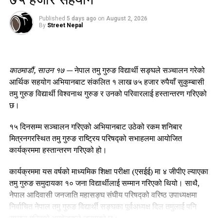
संचालन माया गुरुङ र शक्ति राज गुरुङ गरेका थिए । संस्कृतिक
कार्यक्रममा घाँटु नाच, तमु गीत नृत्य तथा नेपाली गीतमा प्रस्तुती राखेका
Published
5 days ago
on
August 2, 2026
By
Street Nepal
थिए ।
संस्कृतिक कार्यक्रमका नृत्यको कोरियोग्राफी बरिष्ठ नृत्य निर्देशक गोबिन्द
राई र गौरी लामाले गर्नु भएको थियो ।
काठमाडौं, साउन १७ —
नेपाल तमु गुरुङ विद्यार्थी सङ्घले सञ्चालन गरेको
आर्थिक सहयोग अभियानबाट संकलित १ लाख ७५ हजार रुपैयाँ सुकुम्बासी
गत वर्ष तमु परिवारले कृष्ण चरित्र नाच लाईभ प्रस्तुत गरेकोमा यस वर्ष
तमु गुरुङ विद्यार्थी विश्वनाथ गुरुङ र उनको परिवारलाई हस्तान्तरण गरिएको
लाईभ घाँटु नाच प्रस्तुत गरेको थियो । घाँटु सरीहरू सोफिया गुरुङ र
छ।
आइरिस घले अमेरिकामै जन्मिएर पनि आफ्नो मौलिक संस्कार र संस्कृति
प्रती रुची देखाऊँदा अभिभावक हरु पनि हर्सित् भएको घाँटु गरुले बताऊँनु
१५ दिनसम्म सञ्चालन गरिएको अभियानबाट उठेको रकम शनिबार
भयो ।
मित्रनगरस्थित तमु गुरुङ राष्ट्रिय परिषद्को सभाहलमा आयोजित
कार्यक्रममा हस्तान्तरण गरिएको हो।
संभवत संयुक्त राज्य संघ अमेरिकामा लाईभ कृष्ण चरित्र र घाँटु नाच प्रस्तुत
गर्ने पहिलो संस्था हुनु पर्छ ।
कार्यक्रममा यस वर्षको माध्यमिक शिक्षा परीक्षा (एसईई) मा ४ जीपीए ल्याएका
तमु गुरुङ समुदायका १० जना विद्यार्थीलाई सम्मान गरिएको थियो। साथै,
उक्त लाईभ घाँटु नाचमा घाँटु गुरु लाल बहादुर गुरुङ, संस्थापक घाँटु
नेपाल आदिवासी जनजाति महासङ्घ संघीय परिषद्को वरिष्ठ उपाध्यक्षमा
गुरुआमा तथा तमुपरिवारको आजिवन सदस्य चिनु घले, गुरुआमाहरु लाल
निर्वाचित नेपाल तमु गुरुङ विद्यार्थी सङ्घका पूर्वअध्यक्ष दिल तमुलाई पनि
माया गुरुङ, चन्द्र काशी गुरुङ, ज्ञानु गुरुङ घाँटुसरी सोफिया गुरुङ, आईरिस