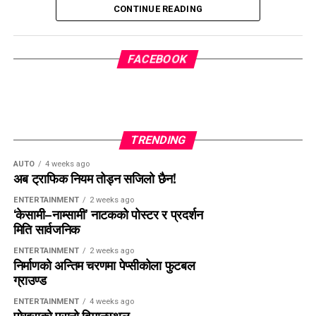
मैदानमा रूपान्तरण हुँदैछ।
CONTINUE READING
निर्माण सम्पन्न भएपछि स्थानीय खेलाडी, क्लब र फुटबल प्रतियोगिताका
लागि यो मैदान महत्वपूर्ण पूर्वाधार बन्ने अपेक्षा गरिएको छ।
FACEBOOK
पेप्सीकोलासहित काठमाडौँका विभिन्न स्थानमा यस्तै कृत्रिम घाँसे फुटबल
मैदान निर्माण गर्ने महानगरपालिकाको योजना पनि अन्तिम चरणतर्फ अघि
बढिरहेको छ।
TRENDING
AUTO
4 weeks ago
अब ट्राफिक नियम तोड्न सजिलो छैन!
ENTERTAINMENT
2 weeks ago
‘केसामी–नाम्सामी’ नाटकको पोस्टर र प्रदर्शन
मिति सार्वजनिक
ENTERTAINMENT
2 weeks ago
निर्माणको अन्तिम चरणमा पेप्सीकोला फुटबल
ग्राउण्ड
ENTERTAINMENT
4 weeks ago
पोखराको पुरानो विमानस्थल