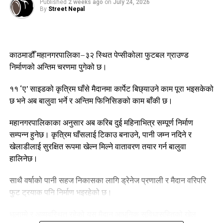
Published
2 weeks ago
on
July 24, 2026
By
Street Nepal
काठमाडौँ महानगरपालिका–३२ स्थित पेप्सीकोला फुटबल ग्राउण्ड
निर्माणको अन्तिम चरणमा पुगेको छ।
११ ‘ए’ साइडको कृत्रिम घाँसे मैदानमा कार्पेट बिछ्याउने काम पूरा भइसकेको
छ भने अब बालुवा भर्ने र अन्तिम फिनिसिङको काम बाँकी छ।
महानगरपालिकाका अनुसार अब करिब दुई महिनाभित्र सम्पूर्ण निर्माण
सम्पन्न हुनेछ। कृत्रिम घाँसलाई टिकाउ बनाउने, पानी जम्न नदिने र
खेलाडीलाई सुरक्षित रूपमा खेल्न मिल्ने वातावरण तयार गर्न बालुवा
हालिनेछ।
साथै वर्षाको पानी सहज निकासका लागि ड्रेनेज प्रणाली र मैदान वरिपरि
फुट ट्रयाक पनि निर्माण भइरहेको छ।
धुलाम्मे र अव्यवस्थित रहेको यस मैदान आधुनिक सुविधासहितको खेल