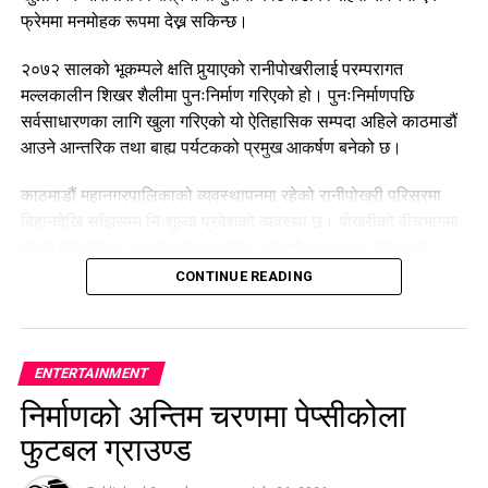
फ्रेममा मनमोहक रूपमा देख्न सकिन्छ।
२०७२ सालको भूकम्पले क्षति पुर्‍याएको रानीपोखरीलाई परम्परागत
मल्लकालीन शिखर शैलीमा पुनःनिर्माण गरिएको हो। पुनःनिर्माणपछि
सर्वसाधारणका लागि खुला गरिएको यो ऐतिहासिक सम्पदा अहिले काठमाडौं
आउने आन्तरिक तथा बाह्य पर्यटकको प्रमुख आकर्षण बनेको छ।
काठमाडौं महानगरपालिकाको व्यवस्थापनमा रहेको रानीपोखरी परिसरमा
बिहानदेखि साँझसम्म निःशुल्क प्रवेशको व्यवस्था छ। पोखरीको बीचभागमा
रहेको ऐतिहासिक बालगोपालेश्वर मन्दिर भने वर्षमा एकपटक तिहारको
भाइटीकाका दिन मात्र दर्शन तथा पूजाआजाका लागि खुला गरिन्छ।
CONTINUE READING
नियमित सरसफाइ, हरियाली संरक्षण र आकर्षक प्रकाश व्यवस्थापनका
कारण रानीपोखरीको सौन्दर्य अझ निखारिएको छ। ऐतिहासिक, धार्मिक तथा
सांस्कृतिक महत्व बोकेको यो सम्पदा काठमाडौं उपत्यकाको प्रमुख पर्यटकीय
ENTERTAINMENT
गन्तव्यका रूपमा स्थापित हुँदै गएको छ।
निर्माणको अन्तिम चरणमा पेप्सीकोला
फुटबल ग्राउण्ड