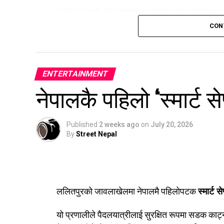
तर पैदलयात्री, मोटरसाइकल र तीनपाङ्ग्रे सवारीलाई भने
CON
सिलान्यास भएको सात बर्ष पछि सुरुंगमार्ग संचालनमा 
ENTERTAINMENT
नेपालकै पहिलो ‘स्मार्ट सेफ
Published
2 weeks ago
on
July 20, 2026
By
Street Nepal
ललितपुरको जावलाखेलमा नेपालमै पहिलोपटक
स्मार्ट से
यो प्रणालीले पैदलयात्रीलाई सुरक्षित रूपमा सडक काट्न