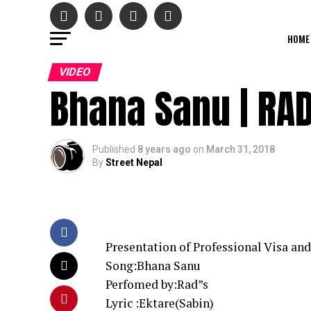
HOME
VIDEO
Bhana Sanu | RA
Published
8 years ago
on
March 31, 2018
By
Street Nepal
Presentation of Professional Visa an
Song:Bhana Sanu
Perfomed by:Rad”s
Lyric :Ektare(Sabin)