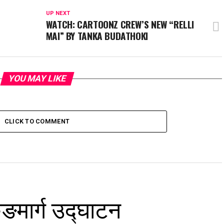
UP NEXT
WATCH: CARTOONZ CREW’S NEW “RELLI
MAI” BY TANKA BUDATHOKI
YOU MAY LIKE
CLICK TO COMMENT
ुङमार्ग उद्घाटन