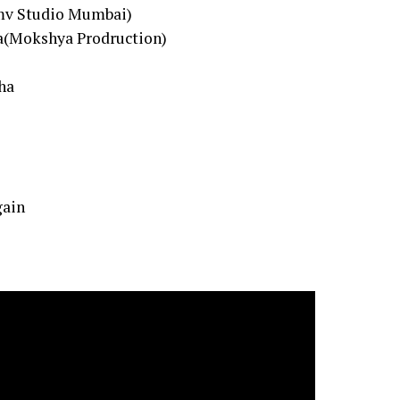
mv Studio Mumbai)
ha(Mokshya Prodruction)
ha
gain