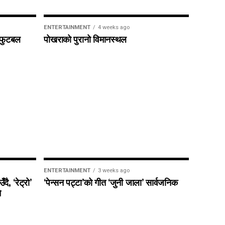
ENTERTAINMENT
4 weeks ago
ा फुटबल
पोखराको पुरानो विमानस्थल
ENTERTAINMENT
3 weeks ago
ै, ‘रेट्रो’
‘पेन्सन पट्टा’को गीत ‘जुनी जाला’ सार्वजनिक
े