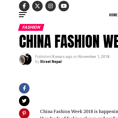
HOME
FASHION
CHINA FASHION W
Published
8 years ago
on
November 1, 2018
By
Street Nepal
China Fashion Week 2018 is happenin