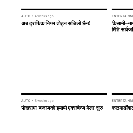
AUTO
4 weeks ago
ENTERTAINM
अब ट्राफिक नियम तोड्न सजिलो छैन!
‘केसामी–नाम
मिति सार्व
AUTO
3 weeks ago
ENTERTAINM
पोखरामा ‘बजाजको झ्याम्मै एक्सचेन्ज मेला’ सुरु
काठमाडौंबाट