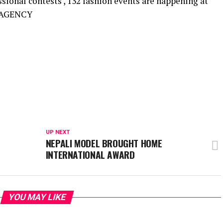
sional contests , 132 fashion events are happening at
: AGENCY
UP NEXT
NEPALI MODEL BROUGHT HOME
INTERNATIONAL AWARD
YOU MAY LIKE