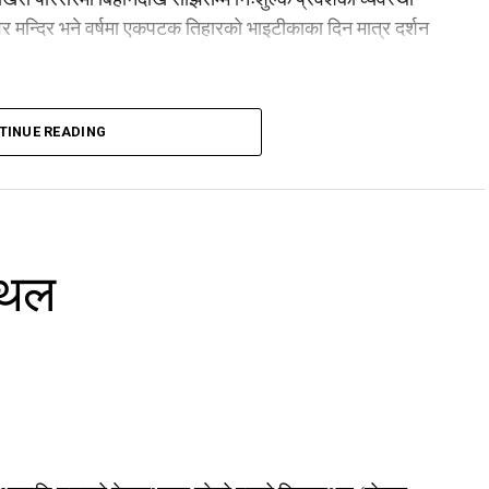
 मन्दिर भने वर्षमा एकपटक तिहारको भाइटीकाका दिन मात्र दर्शन
 व्यवस्थापनका कारण रानीपोखरीको सौन्दर्य अझ निखारिएको छ।
TINUE READING
्पदा काठमाडौं उपत्यकाको प्रमुख पर्यटकीय गन्तव्यका रूपमा
्थल