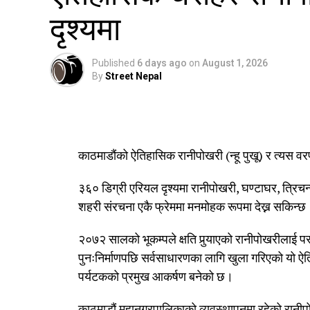
दृश्यमा
Published
6 days ago
on
August 1, 2026
By
Street Nepal
काठमाडौंको ऐतिहासिक रानीपोखरी (न्हू पुखू) र त्यस 
३६० डिग्री एरियल दृश्यमा रानीपोखरी, घण्टाघर, त्रिचन
शहरी संरचना एकै फ्रेममा मनमोहक रूपमा देख्न सकिन्छ
२०७२ सालको भूकम्पले क्षति पुर्‍याएको रानीपोखरीलाई 
पुनःनिर्माणपछि सर्वसाधारणका लागि खुला गरिएको यो ऐ
पर्यटकको प्रमुख आकर्षण बनेको छ।
काठमाडौं महानगरपालिकाको व्यवस्थापनमा रहेको रानीपो