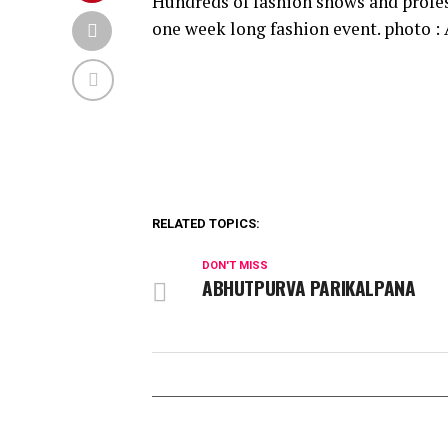
Hundreds of fashion shows and profes
one week long fashion event. photo 
RELATED TOPICS:
DON'T MISS
ABHUTPURVA PARIKALPANA